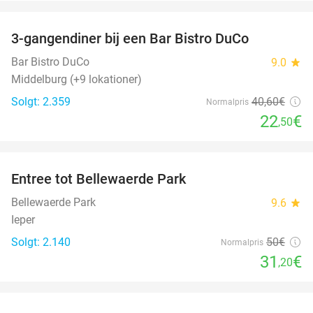
favorite_border
3-gangendiner bij een Bar Bistro DuCo
45%
Bar Bistro DuCo
9.0
star
Middelburg (+9 lokationer)
Solgt: 2.359
40
,60
€
Normalpris
22
€
,50
favorite_border
Entree tot Bellewaerde Park
38%
Bellewaerde Park
9.6
star
Ieper
Solgt: 2.140
50€
Normalpris
31
€
,20
favorite_border