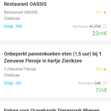
Restaurant OASSIS
Restaurant OASSIS
9.7
star
Zierikzee
Solgt: 398
41
,70
€
Normalpris
23
€
,95
favorite_border
Onbeperkt pannenkoeken eten (1,5 uur) bij 't
67%
Zeeuwse Flensje in hartje Zierikzee
‘t Zeeuwse Flensje
9.9
star
Zierikzee
Solgt: 241
24€
Normalpris
7
€
,95
favorite_border
Entree voor Ouwehands Dierenpark Rhenen