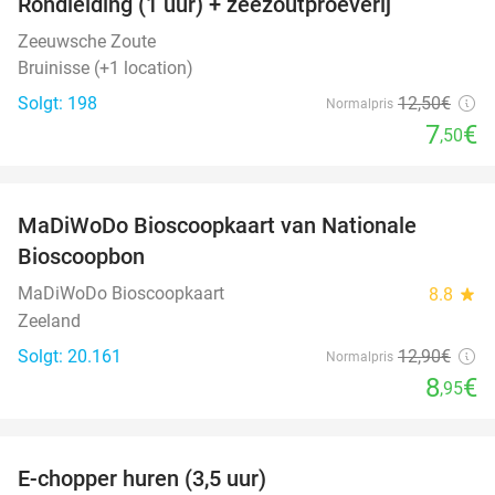
Rondleiding (1 uur) + zeezoutproeverij
40%
Zeeuwsche Zoute
Bruinisse (+1 location)
Solgt: 198
12
,50
€
Normalpris
7
€
,50
favorite_border
MaDiWoDo Bioscoopkaart van Nationale
31%
Bioscoopbon
MaDiWoDo Bioscoopkaart
8.8
star
Zeeland
Solgt: 20.161
12
,90
€
Normalpris
8
€
,95
favorite_border
E-chopper huren (3,5 uur)
40%