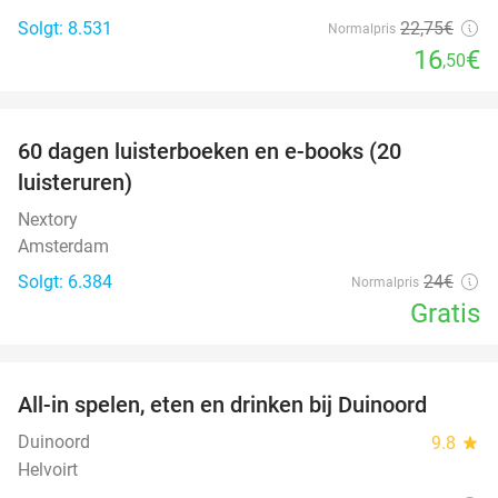
Solgt: 8.531
22
,75
€
Normalpris
16
€
,50
favorite_border
100%
60 dagen luisterboeken en e-books (20
luisteruren)
Nextory
Amsterdam
Solgt: 6.384
24€
Normalpris
Gratis
favorite_border
All-in spelen, eten en drinken bij Duinoord
19%
Duinoord
9.8
star
Helvoirt