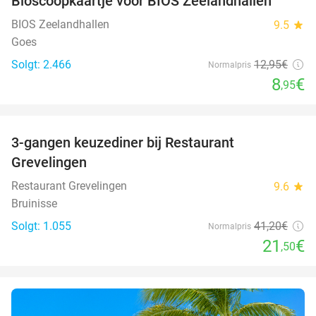
Bioscoopkaartje voor BIOS Zeelandhallen
31%
BIOS Zeelandhallen
9.5
star
Goes
Solgt: 2.466
12
,95
€
Normalpris
8
€
,95
favorite_border
3-gangen keuzediner bij Restaurant
48%
Grevelingen
Restaurant Grevelingen
9.6
star
Bruinisse
Solgt: 1.055
41
,20
€
Normalpris
21
€
,50