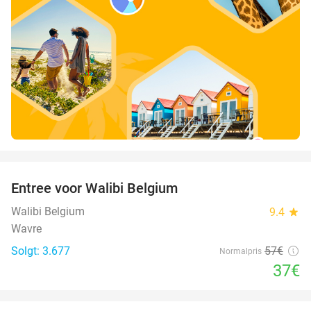
favorite_border
Entree voor Walibi Belgium
35%
Walibi Belgium
9.4
star
Wavre
Solgt: 3.677
57€
Normalpris
37€
favorite_border