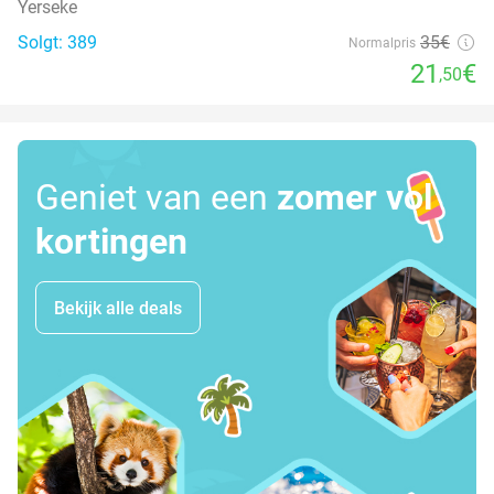
Yerseke
Solgt: 389
35€
Normalpris
21
€
,50
Geniet van een
zomer vol
kortingen
Bekijk alle deals