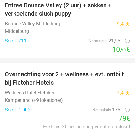
Entree Bounce Valley (2 uur) + sokken +
50%
verkoelende slush puppy
Bounce Valley Middelburg
9.4
star
Middelburg
Solgt: 711
21
,95
€
Normalpris
10
€
,95
favorite_border
Overnachting voor 2 + wellness + evt. ontbijt
55%
bij Fletcher Hotels
Wellness-Hotel Fletcher
7.4
star
Kamperland (+9 lokationer)
Solgt: 1.002
175€
Normalpris
79€
Eskl. ca. 3€ per person per nat i turistskat