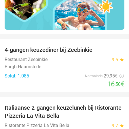
favorite_border
4-gangen keuzediner bij Zeebinkie
45%
Restaurant Zeebinkie
9.5
star
Burgh-Haamstede
Solgt: 1.085
29
,95
€
Normalpris
16
€
,50
favorite_border
Italiaanse 2-gangen keuzelunch bij Ristorante
41%
Pizzeria La Vita Bella
Ristorante Pizzeria La Vita Bella
9.7
star