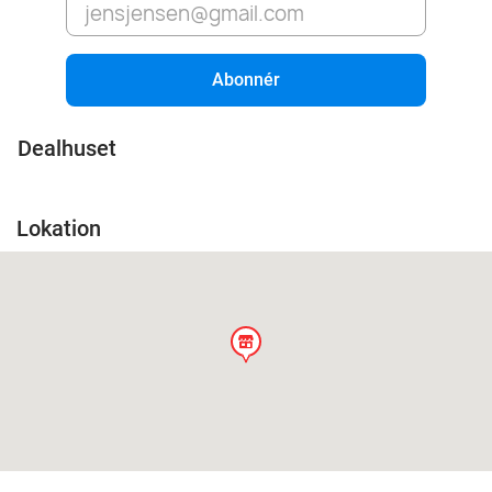
Abonnér
Dealhuset
Lokation
store