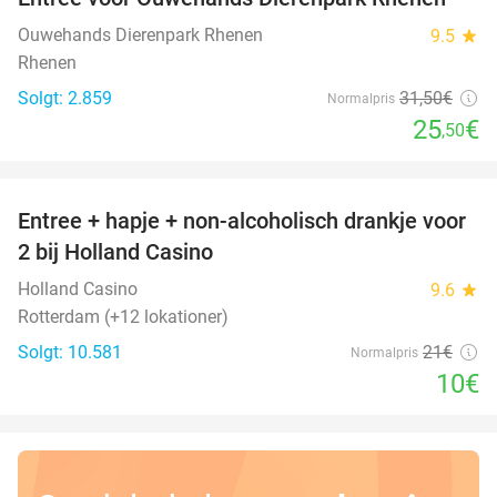
19%
Ouwehands Dierenpark Rhenen
9.5
star
Rhenen
Solgt: 2.859
31
,50
€
Normalpris
25
€
,50
favorite_border
Entree + hapje + non-alcoholisch drankje voor
52%
2 bij Holland Casino
Holland Casino
9.6
star
Rotterdam (+12 lokationer)
Solgt: 10.581
21€
Normalpris
10€