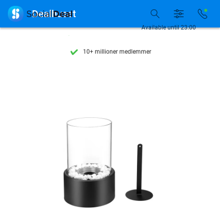
Se flere end 15.000 deals

Dealhuset
Tilgængelig 7 dage om ugen
Available until 23:00
10+ millioner medlemmer
9,4
baseret på
205.869 anmeldelser
Se flere end 15.000 deals
Tilgængelig 7 dage om ugen
10+ millioner medlemmer