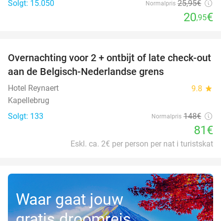
Solgt: 15.050
25
,95
€
Normalpris
20
€
,95
favorite_border
Overnachting voor 2 + ontbijt of late check-out
45%
aan de Belgisch-Nederlandse grens
Hotel Reynaert
9.8
star
Kapellebrug
Solgt: 133
148€
Normalpris
81€
Eskl. ca. 2€ per person per nat i turistskat
Waar gaat jouw
gratis droomreis