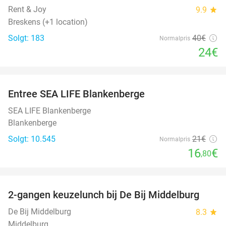
Rent & Joy
9.9
star
Breskens (+1 location)
Solgt: 183
40€
Normalpris
24€
favorite_border
Entree SEA LIFE Blankenberge
20%
SEA LIFE Blankenberge
Blankenberge
Solgt: 10.545
21€
Normalpris
16
€
,80
favorite_border
2-gangen keuzelunch bij De Bij Middelburg
42%
De Bij Middelburg
8.3
star
Middelburg