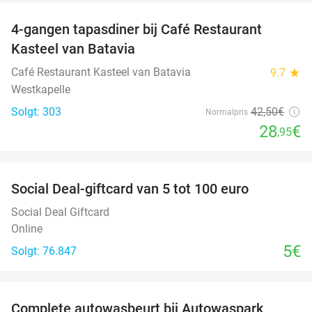
4-gangen tapasdiner bij Café Restaurant
32%
Kasteel van Batavia
Café Restaurant Kasteel van Batavia
9.7
star
Westkapelle
Solgt: 303
42
,50
€
Normalpris
28
€
,95
favorite_border
Social Deal-giftcard van 5 tot 100 euro
Social Deal Giftcard
Online
5€
Solgt: 76.847
favorite_border
Complete autowasbeurt bij Autowaspark