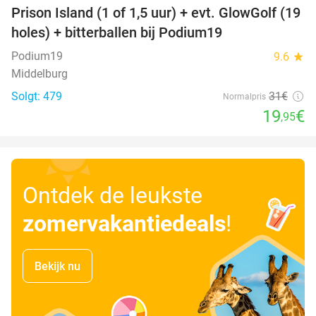
Prison Island (1 of 1,5 uur) + evt. GlowGolf (19
36%
holes) + bitterballen bij Podium19
Podium19
9.6
star
Middelburg
Solgt: 479
31€
Normalpris
19
€
,95
Ontdek de leukste
zomervakantiedeals
!
Bekijk nu