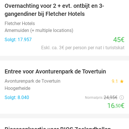
Overnachting voor 2 + evt. ontbijt en 3-
gangendiner bij Fletcher Hotels
Fletcher Hotels
Arnemuiden (+ multiple locations)
45€
Solgt: 17.957
Eskl. ca. 3€ per person per nat i turistskat
favorite_border
Entree voor Avonturenpark de Tovertuin
34%
Avonturenpark de Tovertuin
9.1
star
Hoogerheide
Solgt: 8.040
24
,95
€
Normalpris
16
€
,50
favorite_border