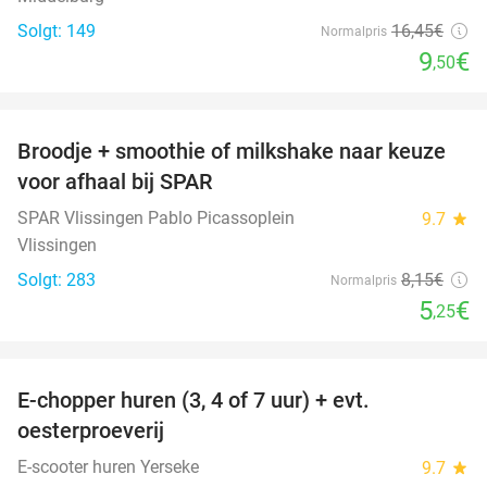
Solgt: 149
16
,45
€
Normalpris
9
€
,50
favorite_border
Broodje + smoothie of milkshake naar keuze
36%
voor afhaal bij SPAR
SPAR Vlissingen Pablo Picassoplein
9.7
star
Vlissingen
Solgt: 283
8
,15
€
Normalpris
5
€
,25
favorite_border
E-chopper huren (3, 4 of 7 uur) + evt.
39%
oesterproeverij
E-scooter huren Yerseke
9.7
star