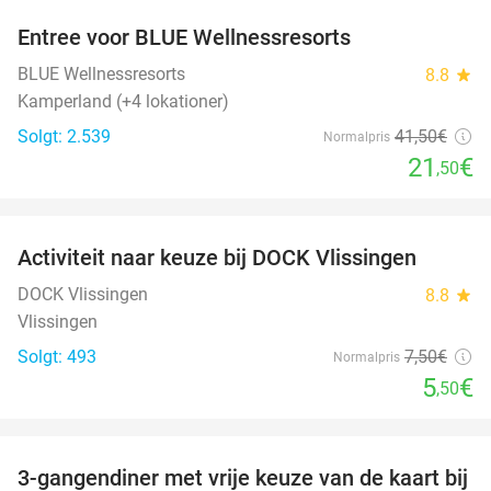
Entree voor BLUE Wellnessresorts
48%
BLUE Wellnessresorts
8.8
star
Kamperland (+4 lokationer)
Solgt: 2.539
41
,50
€
Normalpris
21
€
,50
favorite_border
Activiteit naar keuze bij DOCK Vlissingen
27%
DOCK Vlissingen
8.8
star
Vlissingen
Solgt: 493
7
,50
€
Normalpris
5
€
,50
favorite_border
3-gangendiner met vrije keuze van de kaart bij
43%