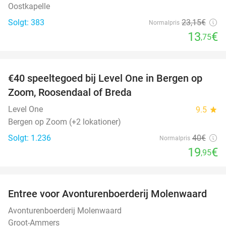
Oostkapelle
Solgt: 383
23
,15
€
Normalpris
13
€
,75
favorite_border
€40 speeltegoed bij Level One in Bergen op
50%
Zoom, Roosendaal of Breda
Level One
9.5
star
Bergen op Zoom (+2 lokationer)
Solgt: 1.236
40€
Normalpris
19
€
,95
favorite_border
Entree voor Avonturenboerderij Molenwaard
27%
Avonturenboerderij Molenwaard
Groot-Ammers