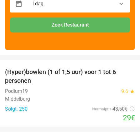
Zoek Restaurant
favorite_border
(Hyper)bowlen (1 of 1,5 uur) voor 1 tot 6
33%
personen
Podium19
9.6
star
Middelburg
Solgt: 250
43
,50
€
Normalpris
29€
favorite_border