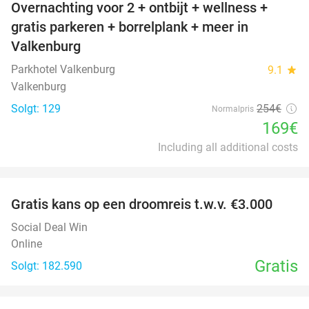
Overnachting voor 2 + ontbijt + wellness +
33%
gratis parkeren + borrelplank + meer in
Valkenburg
Parkhotel Valkenburg
9.1
star
Valkenburg
Solgt: 129
254€
Normalpris
169€
Including all additional costs
favorite_border
Gratis kans op een droomreis t.w.v. €3.000
Social Deal Win
Online
Gratis
Solgt: 182.590
favorite_border