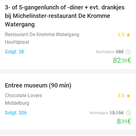
3- of 5-gangenlunch of -diner + evt. drankjes
16%
bij Michelinster-restaurant De Kromme
Watergang
Restaurant De Kromme Watergang
9.9
star
Hoofdplaat
Solgt: 38
98€
Normalpris
82
€
,50
favorite_border
Entree museum (90 min)
41%
Chocolate Lovers
8.8
star
Middelburg
Solgt: 306
15
,15
€
Normalpris
8
€
,95
favorite_border