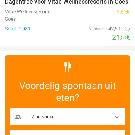
Dagentree voor Vitae Wellnessresorts in Goes
49%
Vitae Wellnessresorts
9.6
star
Goes
Solgt: 1.081
42
,50
€
Normalpris
21
€
,50
Voordelig spontaan uit
eten?