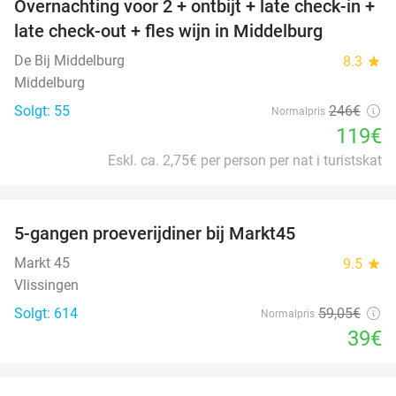
Overnachting voor 2 + ontbijt + late check-in +
52%
late check-out + fles wijn in Middelburg
De Bij Middelburg
8.3
star
Middelburg
Solgt: 55
246€
Normalpris
119€
Eskl. ca. 2,75€ per person per nat i turistskat
favorite_border
5-gangen proeverijdiner bij Markt45
34%
Markt 45
9.5
star
Vlissingen
Solgt: 614
59
,05
€
Normalpris
39€
favorite_border