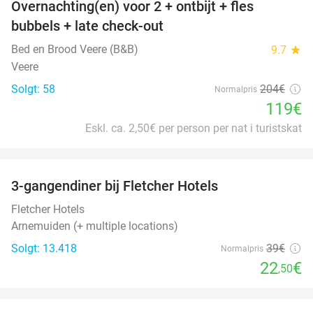
Overnachting(en) voor 2 + ontbijt + fles
42%
bubbels + late check-out
Bed en Brood Veere (B&B)
9.7
star
Veere
Solgt: 58
204€
Normalpris
119€
Eskl. ca. 2,50€ per person per nat i turistskat
favorite_border
3-gangendiner bij Fletcher Hotels
42%
Fletcher Hotels
Arnemuiden (+ multiple locations)
Solgt: 13.418
39€
Normalpris
22
€
,50
favorite_border