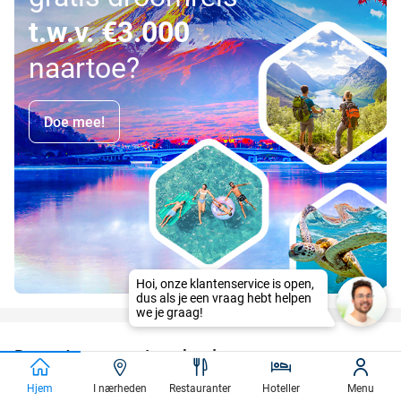
t.w.v. €3.000
naartoe?
Doe mee!
Hoi, onze klantenservice is open,
dus als je een vraag hebt helpen
favorite_border
we je graag!
Dagentree voor Apenheul
36%
Apenheul
9.4
star
Hjem
I nærheden
Restauranter
Hoteller
Menu