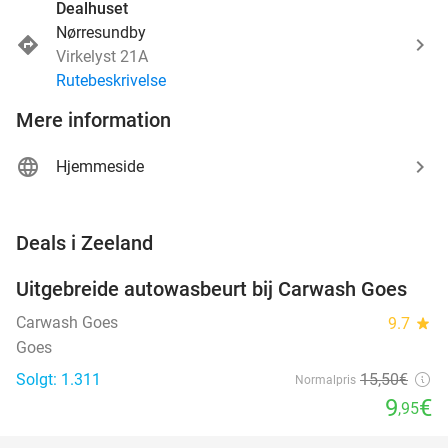
Dealhuset
Nørresundby
Virkelyst 21A
Rutebeskrivelse
Mere information
Hjemmeside
favorite_border
Deals i Zeeland
Uitgebreide autowasbeurt bij Carwash Goes
36%
Carwash Goes
9.7
star
Goes
Solgt: 1.311
15
,50
€
Normalpris
9
€
,95
favorite_border