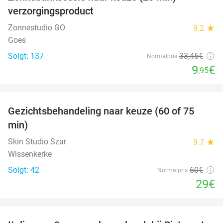
70%
verzorgingsproduct
Zonnestudio GO
9.2
star
Goes
Solgt: 137
33
,45
€
Normalpris
9
€
,95
favorite_border
Gezichtsbehandeling naar keuze (60 of 75
52%
min)
Skin Studio Szar
9.7
star
Wissenkerke
Solgt: 42
60€
Normalpris
29€
favorite_border