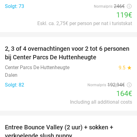
Solgt: 73
246€
Normalpris
119€
Eskl. ca. 2,75€ per person per nat i turistskat
favorite_border
2, 3 of 4 overnachtingen voor 2 tot 6 personen
15%
bij Center Parcs De Huttenheugte
Center Parcs De Huttenheugte
9.5
star
Dalen
Solgt: 82
192
,94
€
Normalpris
164€
Including all additional costs
favorite_border
Entree Bounce Valley (2 uur) + sokken +
50%
verkoelende slush puppy