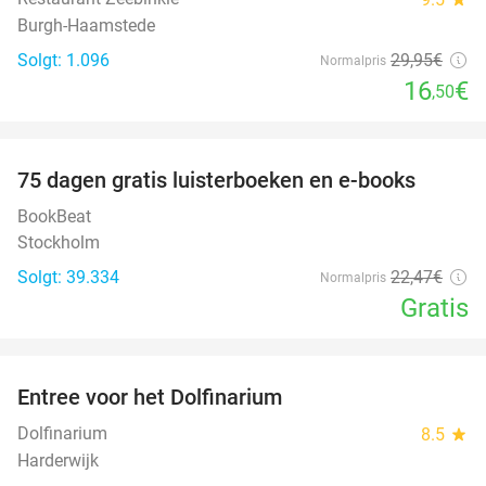
Burgh-Haamstede
Solgt: 1.096
29
,95
€
Normalpris
16
€
,50
favorite_border
100%
75 dagen gratis luisterboeken en e-books
BookBeat
Stockholm
Solgt: 39.334
22
,47
€
Normalpris
Gratis
favorite_border
Entree voor het Dolfinarium
36%
Dolfinarium
8.5
star
Harderwijk