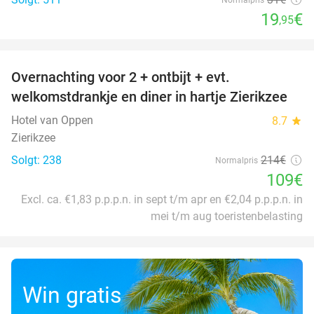
19
€
,95
favorite_border
Overnachting voor 2 + ontbijt + evt.
49%
welkomstdrankje en diner in hartje Zierikzee
Hotel van Oppen
8.7
star
Zierikzee
Solgt: 238
214€
Normalpris
109€
Excl. ca. €1,83 p.p.p.n. in sept t/m apr en €2,04 p.p.p.n. in
mei t/m aug toeristenbelasting
Win gratis