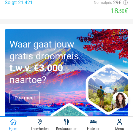
Solgt: 21.421
29€
Normalpris
18
€
,50
Waar gaat jouw
gratis droomreis
t.w.v. €3.000
naartoe?
Doe mee!
Hjem
I nærheden
Restauranter
Hoteller
Menu