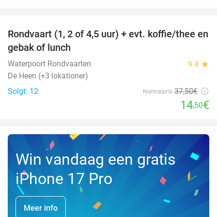
favorite_border
Rondvaart (1, 2 of 4,5 uur) + evt. koffie/thee en
61%
NYT I
gebak of lunch
DAG
Waterpoort Rondvaarten
9.4
star
De Heen (+3 lokationer)
Solgt: 12
37
,50
€
Normalpris
14
€
,50
Win vandaag een gratis
iPhone 17 Pro
Meer info