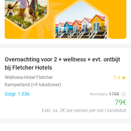
favorite_border
Overnachting voor 2 + wellness + evt. ontbijt
55%
bij Fletcher Hotels
Wellness-Hotel Fletcher
7.4
star
Kamperland (+9 lokationer)
Solgt: 1.036
175€
Normalpris
79€
Eskl. ca. 3€ per person per nat i turistskat
favorite_border