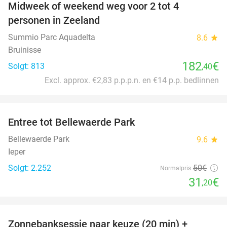
Midweek of weekend weg voor 2 tot 4
personen in Zeeland
Summio Parc Aquadelta
8.6
star
Bruinisse
182
€
Solgt: 813
,40
Excl. approx. €2,83 p.p.p.n. en €14 p.p. bedlinnen
favorite_border
Entree tot Bellewaerde Park
38%
Bellewaerde Park
9.6
star
Ieper
Solgt: 2.252
50€
Normalpris
31
€
,20
favorite_border
Zonnebanksessie naar keuze (20 min) +