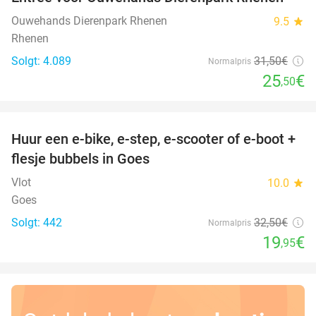
19%
Ouwehands Dierenpark Rhenen
9.5
star
Rhenen
Solgt: 4.089
31
,50
€
Normalpris
25
€
,50
favorite_border
Huur een e-bike, e-step, e-scooter of e-boot +
39%
flesje bubbels in Goes
Vlot
10.0
star
Goes
Solgt: 442
32
,50
€
Normalpris
19
€
,95