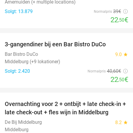
Arnemuiden (+ multiple locations)
Solgt: 13.879
39€
Normalpris
22
€
,50
favorite_border
3-gangendiner bij een Bar Bistro DuCo
45%
Bar Bistro DuCo
9.0
star
Middelburg (+9 lokationer)
Solgt: 2.420
40
,60
€
Normalpris
22
€
,50
favorite_border
Overnachting voor 2 + ontbijt + late check-in +
52%
late check-out + fles wijn in Middelburg
De Bij Middelburg
8.2
star
Middelburg