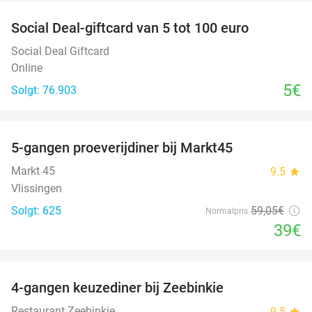
Social Deal-giftcard van 5 tot 100 euro
Social Deal Giftcard
Online
5€
Solgt: 76.903
favorite_border
5-gangen proeverijdiner bij Markt45
34%
Markt 45
9.5
star
Vlissingen
Solgt: 625
59
,05
€
Normalpris
39€
favorite_border
4-gangen keuzediner bij Zeebinkie
45%
Restaurant Zeebinkie
9.5
star