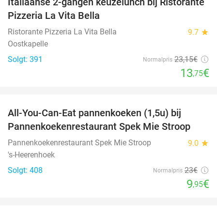
Italiaanse 2-gangen keuzelunch bij Ristorante
41%
Pizzeria La Vita Bella
Ristorante Pizzeria La Vita Bella
9.7
star
Oostkapelle
Solgt: 391
23
,15
€
Normalpris
13
€
,75
favorite_border
All-You-Can-Eat pannenkoeken (1,5u) bij
57%
Pannenkoekenrestaurant Spek Mie Stroop
Pannenkoekenrestaurant Spek Mie Stroop
9.0
star
's-Heerenhoek
Solgt: 408
23€
Normalpris
9
€
,95
favorite_border