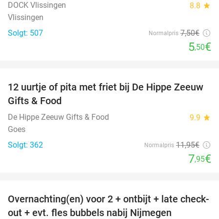
DOCK Vlissingen
8.8
star
Vlissingen
Solgt: 507
7
,50
€
Normalpris
5
€
,50
favorite_border
12 uurtje of pita met friet bij De Hippe Zeeuw
33%
Gifts & Food
De Hippe Zeeuw Gifts & Food
9.9
star
Goes
Solgt: 362
11
,95
€
Normalpris
7
€
,95
favorite_border
Overnachting(en) voor 2 + ontbijt + late check-
53%
out + evt. fles bubbels nabij Nijmegen