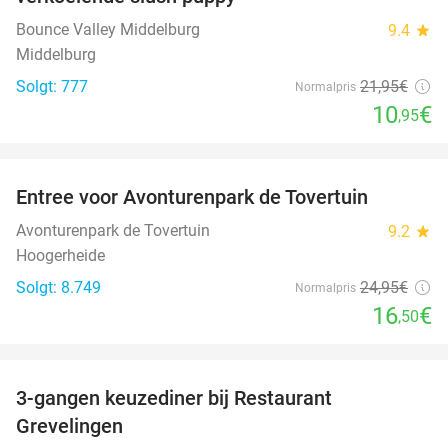
Bounce Valley Middelburg
9.4
star
Middelburg
Solgt: 777
21
,95
€
Normalpris
10
€
,95
favorite_border
Entree voor Avonturenpark de Tovertuin
34%
Avonturenpark de Tovertuin
9.2
star
Hoogerheide
Solgt: 8.749
24
,95
€
Normalpris
16
€
,50
favorite_border
3-gangen keuzediner bij Restaurant
48%
Grevelingen