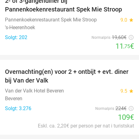
2- of 3-gangendiner bij
40%
Pannenkoekenrestaurant Spek Mie Stroop
Pannenkoekenrestaurant Spek Mie Stroop
9.0
star
's-Heerenhoek
Solgt: 202
19
,60
€
Normalpris
11
€
,75
favorite_border
Overnachting(en) voor 2 + ontbijt + evt. diner
51%
bij Van der Valk
Van der Valk Hotel Beveren
9.5
star
Beveren
Solgt: 3.276
224€
Normalpris
109€
Eskl. ca. 2,20€ per person per nat i turistskat
favorite_border