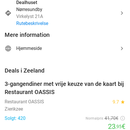
Dealhuset
Nørresundby
Virkelyst 21A
Rutebeskrivelse
Mere information
Hjemmeside
favorite_border
Deals i Zeeland
3-gangendiner met vrije keuze van de kaart bij
43%
Restaurant OASSIS
Restaurant OASSIS
9.7
star
Zierikzee
Solgt: 420
41
,70
€
Normalpris
23
€
,95