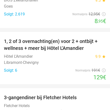
BIOS Zeelandhallen
9.5
star
Goes
Solgt: 2.619
12
,95
€
Normalpris
8
€
,95
favorite_border
1, 2 of 3 overnachting(en) voor 2 + ontbijt +
32%
NYT I
wellness + meer bij Hôtel L'Amandier
DAG
Hôtel L'Amandier
9.9
star
Libramont-Chevigny
Solgt: 6
191€
Normalpris
129€
favorite_border
3-gangendiner bij Fletcher Hotels
42%
Fletcher Hotels