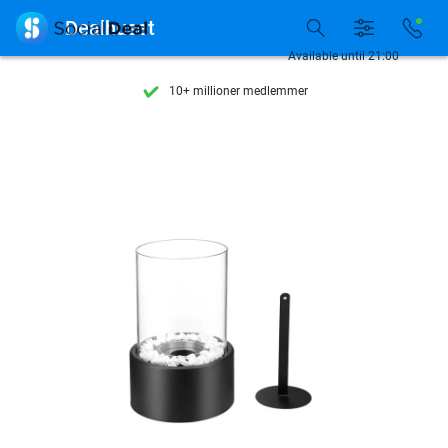
Se flere end 15.000 deals

Dealhuset
Tilgængelig 7 dage om ugen
Available until 21:00
10+ millioner medlemmer
9,4
baseret på
206.305 anmeldelser
Se flere end 15.000 deals
Tilgængelig 7 dage om ugen
10+ millioner medlemmer