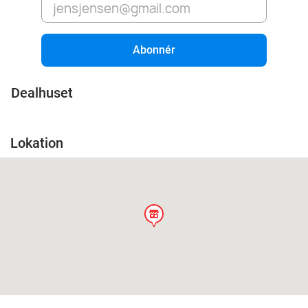
Abonnér
Dealhuset
Lokation
store