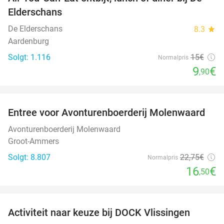
34%
Elderschans
De Elderschans
8.3
star
Aardenburg
Solgt: 1.116
15€
Normalpris
9
€
,90
favorite_border
Entree voor Avonturenboerderij Molenwaard
27%
Avonturenboerderij Molenwaard
Groot-Ammers
Solgt: 8.807
22
,75
€
Normalpris
16
€
,50
favorite_border
Activiteit naar keuze bij DOCK Vlissingen
27%