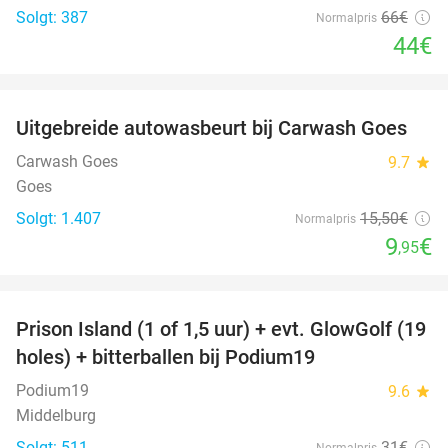
Solgt: 387
66€
Normalpris
44€
favorite_border
Uitgebreide autowasbeurt bij Carwash Goes
36%
Carwash Goes
9.7
star
Goes
Solgt: 1.407
15
,50
€
Normalpris
9
€
,95
favorite_border
Prison Island (1 of 1,5 uur) + evt. GlowGolf (19
36%
holes) + bitterballen bij Podium19
Podium19
9.6
star
Middelburg
Solgt: 511
31€
Normalpris