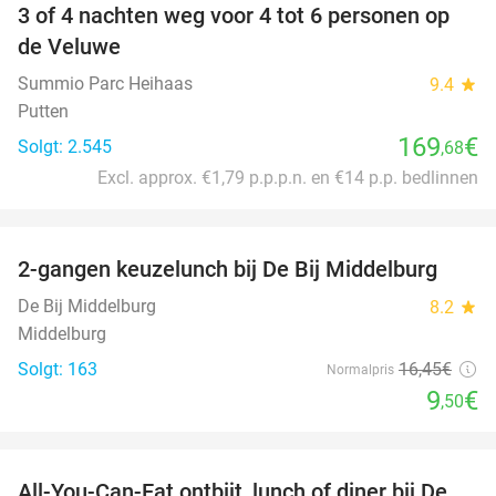
3 of 4 nachten weg voor 4 tot 6 personen op
de Veluwe
Summio Parc Heihaas
9.4
star
Putten
169
€
Solgt: 2.545
,68
Excl. approx. €1,79 p.p.p.n. en €14 p.p. bedlinnen
favorite_border
2-gangen keuzelunch bij De Bij Middelburg
42%
De Bij Middelburg
8.2
star
Middelburg
Solgt: 163
16
,45
€
Normalpris
9
€
,50
favorite_border
All-You-Can-Eat ontbijt, lunch of diner bij De