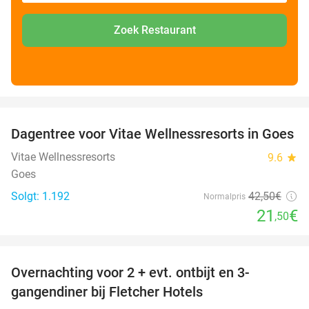
Zoek Restaurant
favorite_border
Dagentree voor Vitae Wellnessresorts in Goes
49%
Vitae Wellnessresorts
9.6
star
Goes
Solgt: 1.192
42
,50
€
Normalpris
21
€
,50
favorite_border
Overnachting voor 2 + evt. ontbijt en 3-
gangendiner bij Fletcher Hotels