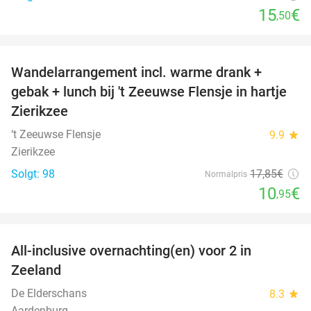
15
€
,50
favorite_border
Wandelarrangement incl. warme drank +
39%
gebak + lunch bij 't Zeeuwse Flensje in hartje
Zierikzee
‘t Zeeuwse Flensje
9.9
star
Zierikzee
Solgt: 98
17
,85
€
Normalpris
10
€
,95
favorite_border
All-inclusive overnachting(en) voor 2 in
40%
Zeeland
De Elderschans
8.3
star
Aardenburg