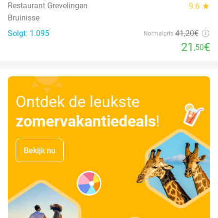
Restaurant Grevelingen
9.6
star
Bruinisse
Solgt: 1.095
41
,20
€
Normalpris
21
€
,50
Ontdek de leukste
zomervakantiedeals
!
Bekijk nu