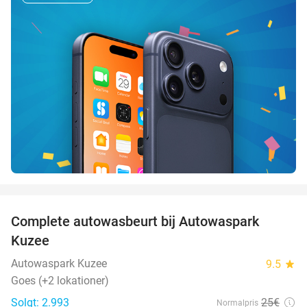
favorite_border
Complete autowasbeurt bij Autowaspark
38%
Kuzee
Autowaspark Kuzee
9.5
star
Goes (+2 lokationer)
Solgt: 2.993
25€
Normalpris