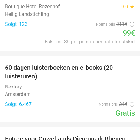
Boutique Hotel Rozenhof
9.0
star
Heilig Landstichting
Solgt: 123
211€
Normalpris
99€
Eskl. ca. 3€ per person per nat i turistskat
favorite_border
100%
60 dagen luisterboeken en e-books (20
luisteruren)
Nextory
Amsterdam
Solgt: 6.467
24€
Normalpris
Gratis
favorite_border
Entree voor Ouwehands Dierenpark Rhenen