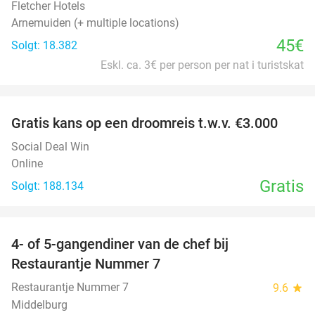
Fletcher Hotels
Arnemuiden (+ multiple locations)
45€
Solgt: 18.382
Eskl. ca. 3€ per person per nat i turistskat
favorite_border
Gratis kans op een droomreis t.w.v. €3.000
Social Deal Win
Online
Gratis
Solgt: 188.134
favorite_border
4- of 5-gangendiner van de chef bij
33%
Restaurantje Nummer 7
Restaurantje Nummer 7
9.6
star
Middelburg