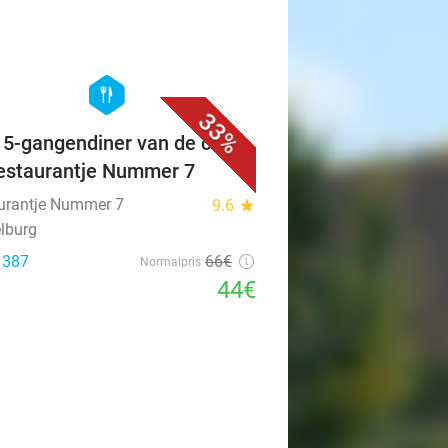
 1.177
42
,50
€
Normalpris
21
€
,50
favorite_border
hexagon
food
33%
f 5-gangendiner van de chef
Restaurantje Nummer 7
urantje Nummer 7
9.6
star
lburg