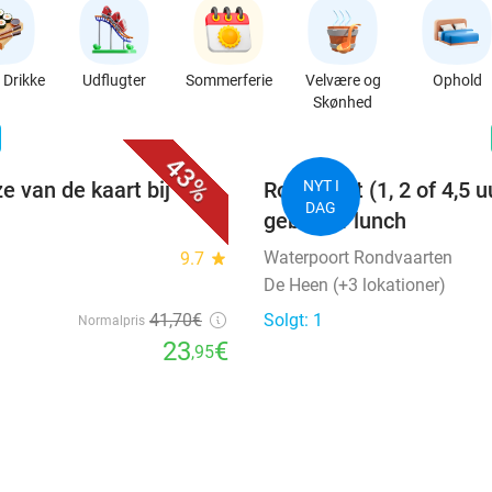
Drikke
Udflugter
Sommerferie
Velvære og
Ophold
Skønhed
favorite_border
n
43%
e van de kaart bij
Rondvaart (1, 2 of 4,5 u
NYT I
DAG
gebak of lunch
Waterpoort Rondvaarten
9.7
star