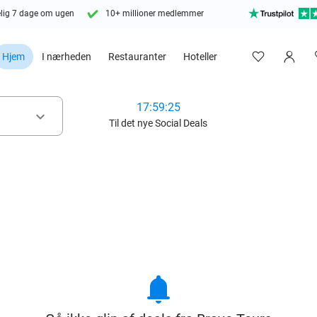
lig 7 dage om ugen
10+ millioner medlemmer
Hjem
I nærheden
Restauranter
Hoteller
17:59:23
keyboard_arrow_down
Til det nye Social Deals
notifications