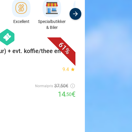
Excellent
Specialbutikker
Sport
Kursus &
& Biler
Workshops
favorite_border
hexagon
events
61%
ur) + evt. koffie/thee en
9.4
star