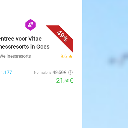
euwse Flensje
9.9
star
zee
 96
17
,85
€
Normalpris
10
€
,95
favorite_border
hexagon
wellness
49%
ntree voor Vitae
nessresorts in Goes
 Wellnessresorts
9.6
star