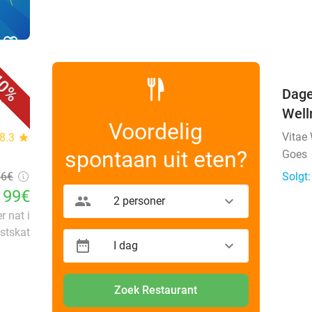
‘t Ze
Solgt: 2.946
25€
Normalpris
15
€
Zierik
,50
Solgt:
favorite_border
0%
n)
Dage
Well
Voordelig
Vitae
8.3
star
spontaan uit eten?
Goes