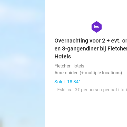
Solgt: 2.496
1
Normalpris
Eskl. ca. 6,95€ per person pe
tur
hexagon
hotel
Overnachting voor 2 + evt. on
en 3-gangendiner bij Fletche
Hotels
Fletcher Hotels