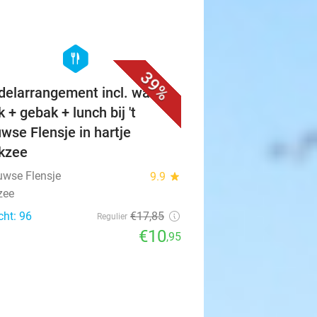
favorite_border
hexagon
food
39%
elarrangement incl. warme
 + gebak + lunch bij 't
wse Flensje in hartje
ikzee
euwse Flensje
9.9
star
zee
cht: 96
€17
,85
Regulier
€10
,95