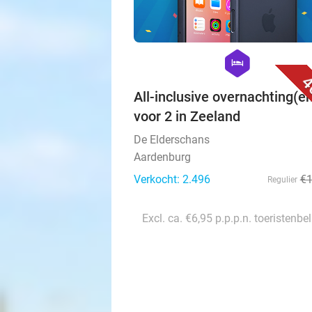
hexagon
hotel
4
All-inclusive overnachting(e
voor 2 in Zeeland
De Elderschans
Aardenburg
Verkocht: 2.496
€
Regulier
Excl. ca. €6,95 p.p.p.n. toeristenbe