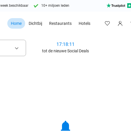
 week beschikbaar
10+ miljoen leden
Home
Dichtbij
Restaurants
Hotels
17:18:10
keyboard_arrow_down
tot de nieuwe Social Deals
notifications