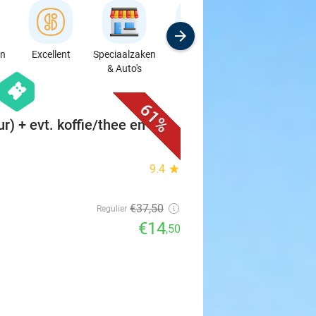
en
Excellent
Speciaalzaken
Sport
Cursussen &
& Auto's
Workshops
favorite_border
hexagon
events
61%
ur) + evt. koffie/thee en
9.4
star
€37
,50
Regulier
€14
,50