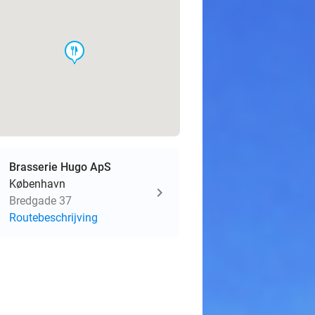
food
Brasserie Hugo ApS
København
Bredgade 37
Routebeschrijving