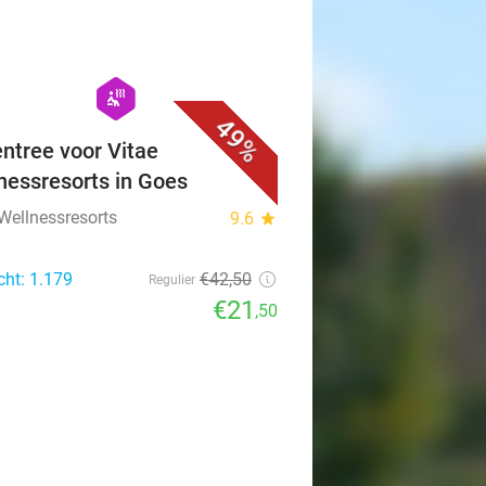
favorite_border
hexagon
wellness
49%
ntree voor Vitae
nessresorts in Goes
 Wellnessresorts
9.6
star
cht: 1.179
€42
,50
Regulier
€21
,50