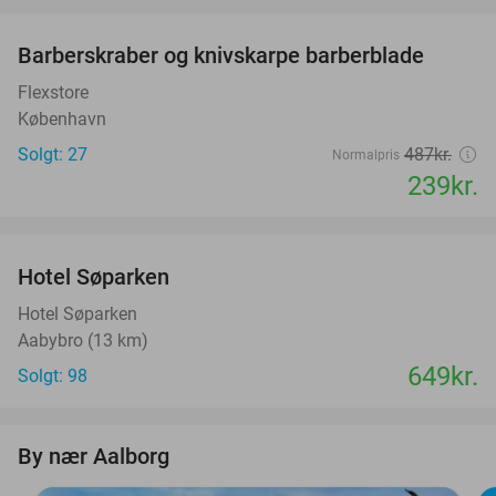
favorite_border
Barberskraber og knivskarpe barberblade
51%
Flexstore
København
Solgt: 27
487kr.
Normalpris
239kr.
favorite_border
Hotel Søparken
Hotel Søparken
Aabybro (13 km)
649kr.
Solgt: 98
By nær Aalborg