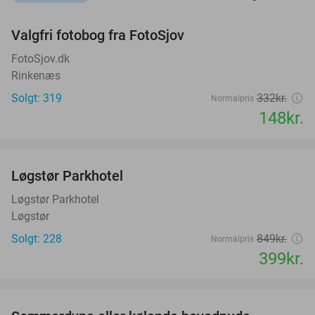
favorite_border
Valgfri fotobog fra FotoSjov
55%
FotoSjov.dk
Rinkenæs
Solgt: 319
332kr.
Normalpris
148kr.
favorite_border
Løgstør Parkhotel
53%
Løgstør Parkhotel
Løgstør
Solgt: 228
849kr.
Normalpris
399kr.
favorite_border