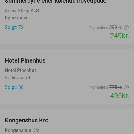
Sommerdyne eller kølende hovedpude
38%
Anew Sleep ApS
København
Solgt: 72
399kr.
Normalpris
249kr.
favorite_border
Hotel Pinenhus
36%
Hotel Pinenhus
Sallingsund
Solgt: 88
775kr.
Normalpris
495kr.
favorite_border
Kongenshus Kro
Kongenshus Kro