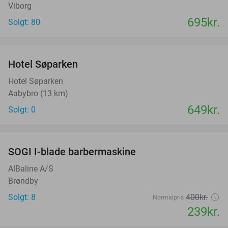
Viborg
695kr.
Solgt: 80
favorite_border
Hotel Søparken
Hotel Søparken
Aabybro (13 km)
649kr.
Solgt: 0
favorite_border
SOGI I-blade barbermaskine
40%
AlBaline A/S
Brøndby
Solgt: 8
400kr.
Normalpris
239kr.