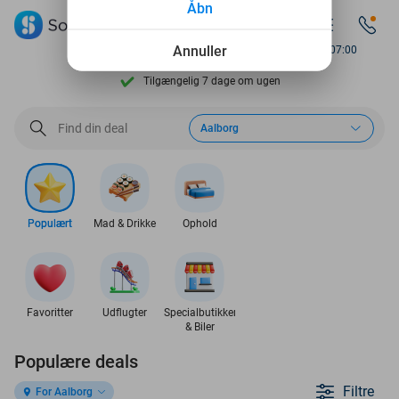
Åbn
Se flere end 15.000 deals
Annuller
Available from 07:00
Tilgængelig 7 dage om ugen
10+ millioner medlemmer
Aalborg
9,4
baseret på
205.978 anmeldelser
Se flere end 15.000 deals
Tilgængelig 7 dage om ugen
Populært
Mad & Drikke
Ophold
10+ millioner medlemmer
Favoritter
Udflugter
Specialbutikker
& Biler
Populære deals
Filtre
For Aalborg