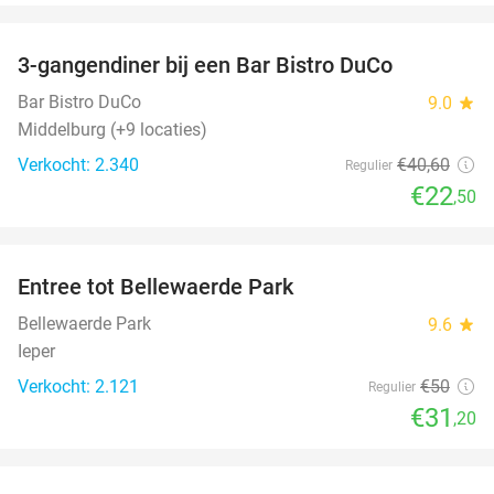
favorite_border
3-gangendiner bij een Bar Bistro DuCo
45%
Bar Bistro DuCo
9.0
star
Middelburg (+9 locaties)
Verkocht: 2.340
€40
,60
Regulier
€22
,50
favorite_border
Entree tot Bellewaerde Park
38%
Bellewaerde Park
9.6
star
Ieper
Verkocht: 2.121
€50
Regulier
€31
,20
favorite_border