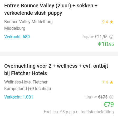
Entree Bounce Valley (2 uur) + sokken +
50%
verkoelende slush puppy
Bounce Valley Middelburg
9.4
star
Middelburg
Verkocht: 680
€21
,95
Regulier
€10
,95
favorite_border
Overnachting voor 2 + wellness + evt. ontbijt
55%
bij Fletcher Hotels
Wellness-Hotel Fletcher
7.4
star
Kamperland (+9 locaties)
Verkocht: 1.001
€175
Regulier
€79
Excl. ca. €3 p.p.p.n. toeristenbelasting