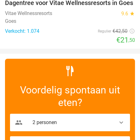
Dagentree voor Vitae Wellnessresorts in Goes
49%
Vitae Wellnessresorts
9.6
star
Goes
Verkocht: 1.074
€42
,50
Regulier
€21
,50
Voordelig spontaan uit
eten?