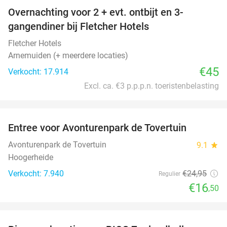
Overnachting voor 2 + evt. ontbijt en 3-
gangendiner bij Fletcher Hotels
Fletcher Hotels
Arnemuiden (+ meerdere locaties)
€45
Verkocht: 17.914
Excl. ca. €3 p.p.p.n. toeristenbelasting
favorite_border
Entree voor Avonturenpark de Tovertuin
34%
Avonturenpark de Tovertuin
9.1
star
Hoogerheide
Verkocht: 7.940
€24
,95
Regulier
€16
,50
favorite_border