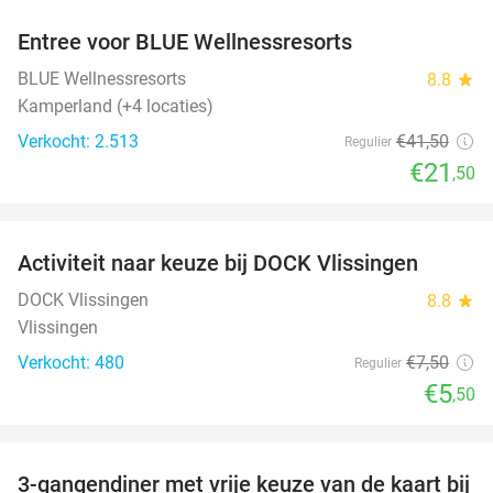
Entree voor BLUE Wellnessresorts
48%
BLUE Wellnessresorts
8.8
star
Kamperland (+4 locaties)
Verkocht: 2.513
€41
,50
Regulier
€21
,50
favorite_border
Activiteit naar keuze bij DOCK Vlissingen
27%
DOCK Vlissingen
8.8
star
Vlissingen
Verkocht: 480
€7
,50
Regulier
€5
,50
favorite_border
3-gangendiner met vrije keuze van de kaart bij
43%