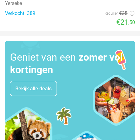
Yerseke
Verkocht: 389
€35
Regulier
€21
,50
Geniet van een
zomer vol
kortingen
Bekijk alle deals