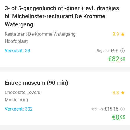
3- of 5-gangenlunch of -diner + evt. drankjes
16%
bij Michelinster-restaurant De Kromme
Watergang
Restaurant De Kromme Watergang
9.9
star
Hoofdplaat
Verkocht: 38
€98
Regulier
€82
,50
favorite_border
Entree museum (90 min)
41%
Chocolate Lovers
8.8
star
Middelburg
Verkocht: 302
€15
,15
Regulier
€8
,95
favorite_border