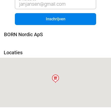
Inschrijven
BORN Nordic ApS
Locaties
store