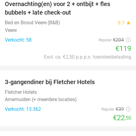
Overnachting(en) voor 2 + ontbijt + fles
42%
bubbels + late check-out
Bed en Brood Veere (B&B)
9.7
star
Veere
Verkocht: 58
€204
Regulier
€119
Excl. ca. €2,50 p.p.p.n. toeristenbelasting
favorite_border
3-gangendiner bij Fletcher Hotels
42%
Fletcher Hotels
Arnemuiden (+ meerdere locaties)
Verkocht: 13.362
€39
Regulier
€22
,50
favorite_border