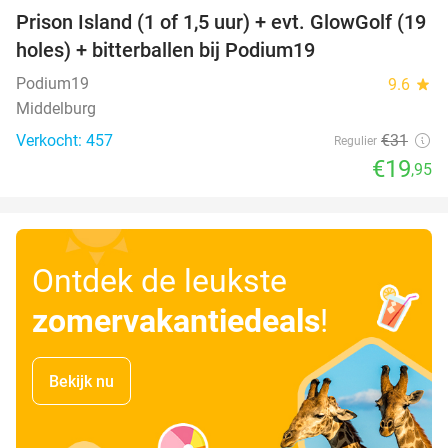
Prison Island (1 of 1,5 uur) + evt. GlowGolf (19
36%
holes) + bitterballen bij Podium19
Podium19
9.6
star
Middelburg
Verkocht: 457
€31
Regulier
€19
,95
Ontdek de leukste
zomervakantiedeals
!
Bekijk nu