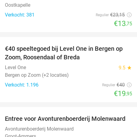
Oostkapelle
Verkocht: 381
€23
,15
Regulier
€13
,75
favorite_border
€40 speeltegoed bij Level One in Bergen op
50%
Zoom, Roosendaal of Breda
Level One
9.5
star
Bergen op Zoom (+2 locaties)
Verkocht: 1.196
€40
Regulier
€19
,95
favorite_border
Entree voor Avonturenboerderij Molenwaard
27%
Avonturenboerderij Molenwaard
Groot-Ammers