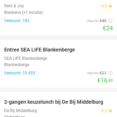
Rent & Joy
9.9
star
Breskens (+1 locatie)
Verkocht: 183
€40
Regulier
€24
favorite_border
Entree SEA LIFE Blankenberge
20%
SEA LIFE Blankenberge
Blankenberge
Verkocht: 10.453
€21
Regulier
€16
,80
favorite_border
2-gangen keuzelunch bij De Bij Middelburg
42%
De Bij Middelburg
8.3
star