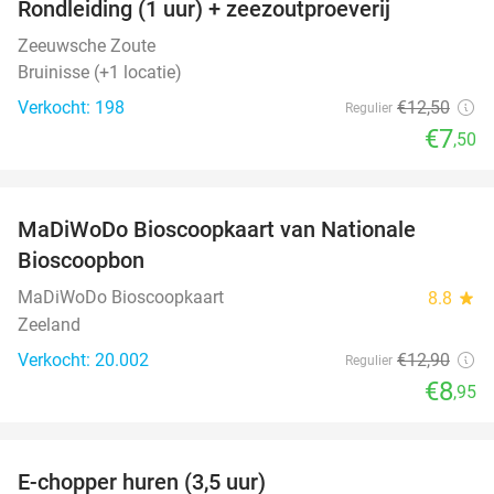
Rondleiding (1 uur) + zeezoutproeverij
40%
Zeeuwsche Zoute
Bruinisse (+1 locatie)
Verkocht: 198
€12
,50
Regulier
€7
,50
favorite_border
MaDiWoDo Bioscoopkaart van Nationale
31%
Bioscoopbon
MaDiWoDo Bioscoopkaart
8.8
star
Zeeland
Verkocht: 20.002
€12
,90
Regulier
€8
,95
favorite_border
E-chopper huren (3,5 uur)
40%