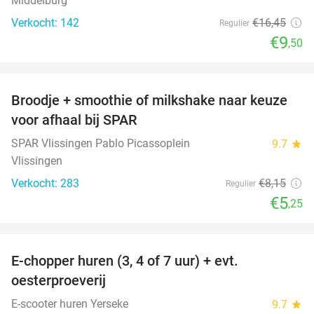
Middelburg
Verkocht: 142
€16
,45
Regulier
€9
,50
favorite_border
Broodje + smoothie of milkshake naar keuze
36%
voor afhaal bij SPAR
SPAR Vlissingen Pablo Picassoplein
9.7
star
Vlissingen
Verkocht: 283
€8
,15
Regulier
€5
,25
favorite_border
E-chopper huren (3, 4 of 7 uur) + evt.
39%
oesterproeverij
E-scooter huren Yerseke
9.7
star