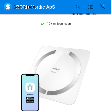
Ontdek 15.000+ deals

BORN Nordic ApS
7 dagen per week beschikbaar
Bereikbaar tot 23:00
10+ miljoen leden
9,4
op basis van
205.797 reviews
Ontdek 15.000+ deals
7 dagen per week beschikbaar
10+ miljoen leden