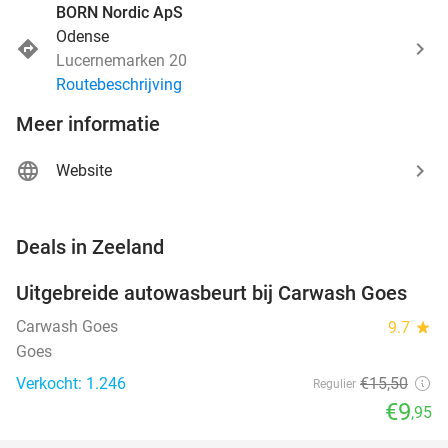
BORN Nordic ApS
Odense
Lucernemarken 20
Routebeschrijving
Meer informatie
Website
favorite_border
Deals in Zeeland
Uitgebreide autowasbeurt bij Carwash Goes
36%
Carwash Goes
9.7
star
Goes
Verkocht: 1.246
€15
,50
Regulier
€9
,95
favorite_border