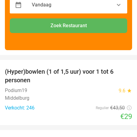
Zoek Restaurant
favorite_border
(Hyper)bowlen (1 of 1,5 uur) voor 1 tot 6
33%
personen
Podium19
9.6
star
Middelburg
Verkocht: 246
€43
,50
Regulier
€29
favorite_border