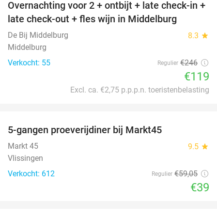
Overnachting voor 2 + ontbijt + late check-in +
52%
late check-out + fles wijn in Middelburg
De Bij Middelburg
8.3
star
Middelburg
Verkocht: 55
€246
Regulier
€119
Excl. ca. €2,75 p.p.p.n. toeristenbelasting
favorite_border
5-gangen proeverijdiner bij Markt45
34%
Markt 45
9.5
star
Vlissingen
Verkocht: 612
€59
,05
Regulier
€39
favorite_border