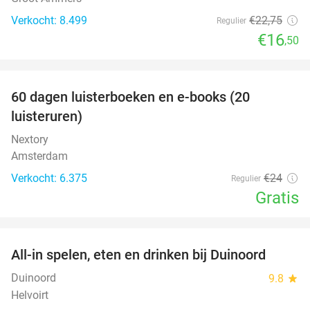
Verkocht: 8.499
€22
,75
Regulier
€16
,50
favorite_border
100%
60 dagen luisterboeken en e-books (20
luisteruren)
Nextory
Amsterdam
Verkocht: 6.375
€24
Regulier
Gratis
favorite_border
All-in spelen, eten en drinken bij Duinoord
19%
Duinoord
9.8
star
Helvoirt