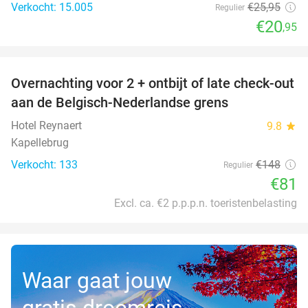
Verkocht: 15.005
€25
,95
Regulier
€20
,95
favorite_border
Overnachting voor 2 + ontbijt of late check-out
45%
aan de Belgisch-Nederlandse grens
Hotel Reynaert
9.8
star
Kapellebrug
Verkocht: 133
€148
Regulier
€81
Excl. ca. €2 p.p.p.n. toeristenbelasting
Waar gaat jouw
gratis droomreis