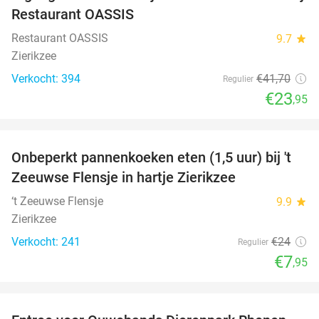
Restaurant OASSIS
Restaurant OASSIS
9.7
star
Zierikzee
Verkocht: 394
€41
,70
Regulier
€23
,95
favorite_border
Onbeperkt pannenkoeken eten (1,5 uur) bij 't
67%
Zeeuwse Flensje in hartje Zierikzee
‘t Zeeuwse Flensje
9.9
star
Zierikzee
Verkocht: 241
€24
Regulier
€7
,95
favorite_border