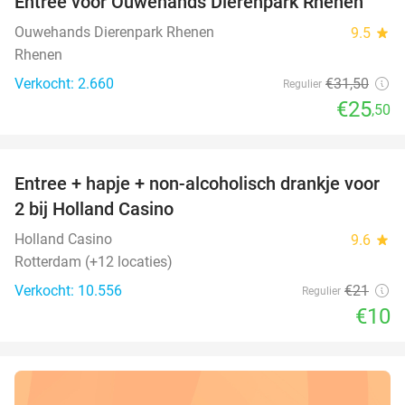
Entree voor Ouwehands Dierenpark Rhenen
19%
Ouwehands Dierenpark Rhenen
9.5
star
Rhenen
Verkocht: 2.660
€31
,50
Regulier
€25
,50
favorite_border
Entree + hapje + non-alcoholisch drankje voor
52%
2 bij Holland Casino
Holland Casino
9.6
star
Rotterdam (+12 locaties)
Verkocht: 10.556
€21
Regulier
€10