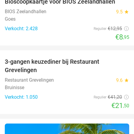
Bioscoopkaartje voor BIOS Zeelandhallen
31%
BIOS Zeelandhallen
9.5
star
Goes
Verkocht: 2.428
€12
,95
Regulier
€8
,95
favorite_border
3-gangen keuzediner bij Restaurant
48%
Grevelingen
Restaurant Grevelingen
9.6
star
Bruinisse
Verkocht: 1.050
€41
,20
Regulier
€21
,50