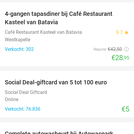
4-gangen tapasdiner bij Café Restaurant
32%
Kasteel van Batavia
Café Restaurant Kasteel van Batavia
9.7
star
Westkapelle
Verkocht: 302
€42
,50
Regulier
€28
,95
favorite_border
Social Deal-giftcard van 5 tot 100 euro
Social Deal Giftcard
Online
€5
Verkocht: 76.836
favorite_border
Complete autowasbeurt bij Autowaspark