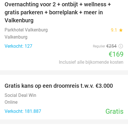
Overnachting voor 2 + ontbijt + wellness +
33%
gratis parkeren + borrelplank + meer in
Valkenburg
Parkhotel Valkenburg
9.1
star
Valkenburg
Verkocht: 127
€254
Regulier
€169
Inclusief alle bijkomende kosten
favorite_border
Gratis kans op een droomreis t.w.v. €3.000
Social Deal Win
Online
Gratis
Verkocht: 181.887
favorite_border