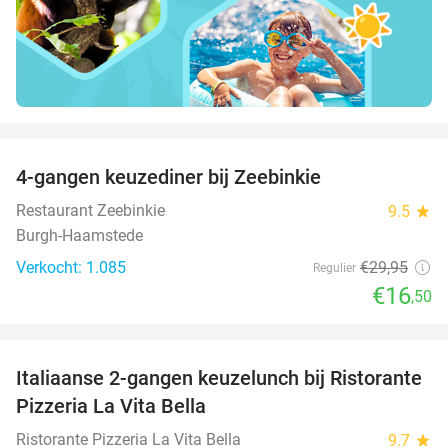
favorite_border
4-gangen keuzediner bij Zeebinkie
45%
Restaurant Zeebinkie
9.5
star
Burgh-Haamstede
Verkocht: 1.085
€29
,95
Regulier
€16
,50
favorite_border
Italiaanse 2-gangen keuzelunch bij Ristorante
41%
Pizzeria La Vita Bella
Ristorante Pizzeria La Vita Bella
9.7
star