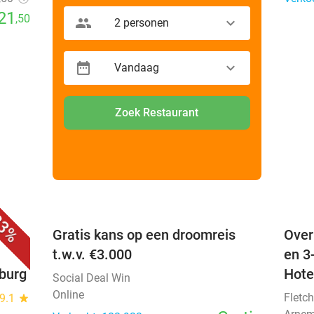
21
,50
2 personen
Vandaag
Zoek Restaurant
favorite_border
favorite_border
3%
 +
Gratis kans op een droomreis
Over
t.w.v. €3.000
en 3
nburg
Hote
Social Deal Win
Online
Fletch
9.1
star