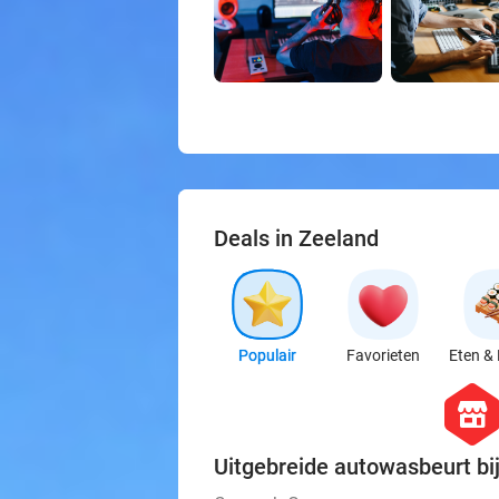
Deals in Zeeland
Populair
Favorieten
Eten & 
hexago
store
Uitgebreide autowasbeurt b