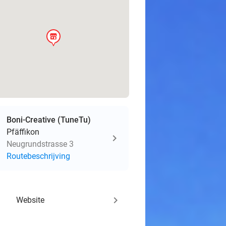
store
Boni-Creative (TuneTu)
Pfäffikon
Neugrundstrasse 3
Routebeschrijving
keyboard_arrow_right
Website