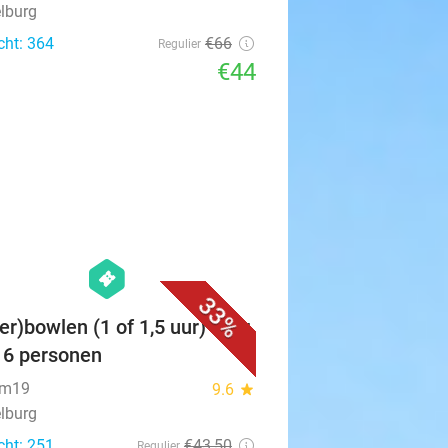
lburg
cht: 364
€66
Regulier
€44
favorite_border
hexagon
events
33%
er)bowlen (1 of 1,5 uur) voor
t 6 personen
um19
9.6
star
lburg
cht: 251
€43
,50
Regulier