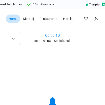
 week beschikbaar
10+ miljoen leden
Home
Dichtbij
Restaurants
Hotels
06:55:09
keyboard_arrow_down
tot de nieuwe Social Deals
notifications