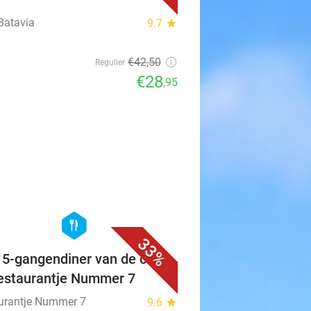
Batavia
9.7
star
€42
,50
Regulier
€28
,95
favorite_border
hexagon
food
33%
f 5-gangendiner van de chef
Restaurantje Nummer 7
urantje Nummer 7
9.6
star