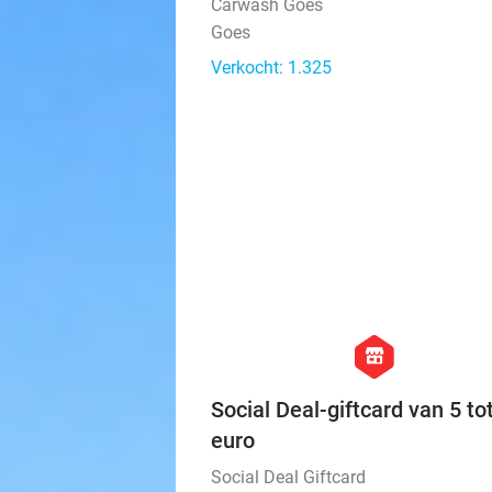
Carwash Goes
Goes
Verkocht: 1.325
hexagon
store
Social Deal-giftcard van 5 to
euro
Social Deal Giftcard