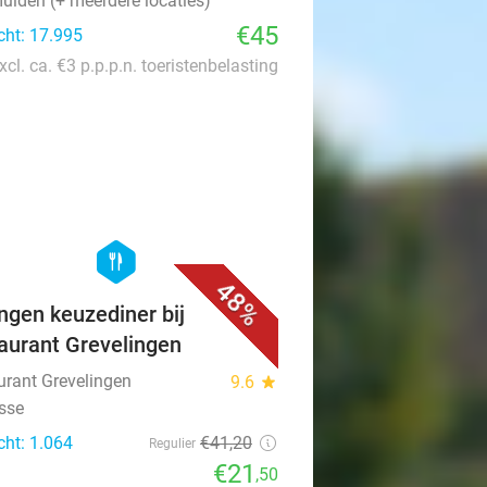
uiden (+ meerdere locaties)
€45
cht: 17.995
xcl. ca. €3 p.p.p.n. toeristenbelasting
favorite_border
hexagon
food
48%
ngen keuzediner bij
aurant Grevelingen
urant Grevelingen
9.6
star
isse
cht: 1.064
€41
,20
Regulier
€21
,50