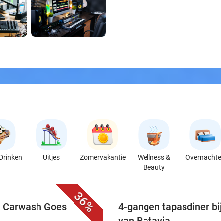
Drinken
Uitjes
Zomervakantie
Wellness &
Overnacht
Beauty
favorite_border
n
36%
ij Carwash Goes
4-gangen tapasdiner bi
van Batavia