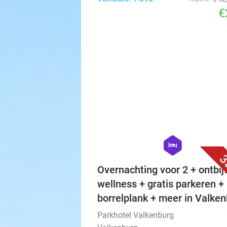
€
hexagon
hotel
3
Overnachting voor 2 + ontbijt
wellness + gratis parkeren +
borrelplank + meer in Valke
Parkhotel Valkenburg