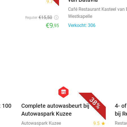
9.7
star
Café Restaurant Kasteel van 
Westkapelle
€15
,50
Regulier
€9
Verkocht: 306
,95
favorite_border
favorite_border
hexagon
store
38%
t 100
Complete autowasbeurt bij
4- o
Autowaspark Kuzee
bij 
Autowaspark Kuzee
Resta
9.5
star