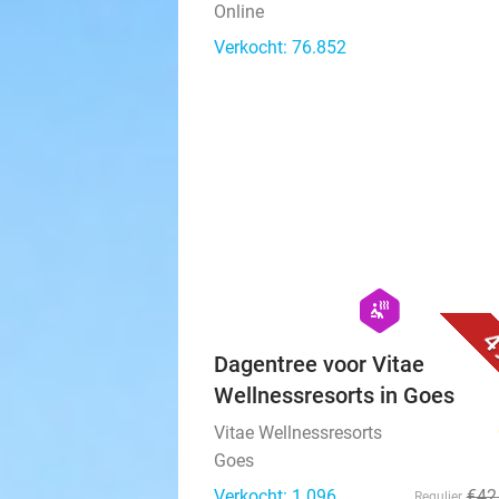
Online
Verkocht: 76.852
hexagon
wellness
4
Dagentree voor Vitae
Wellnessresorts in Goes
Vitae Wellnessresorts
Goes
Verkocht: 1.096
€42
Regulier