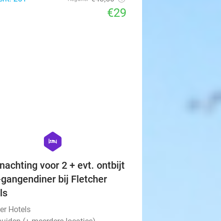
€29
favorite_border
hexagon
hotel
nachting voor 2 + evt. ontbijt
-gangendiner bij Fletcher
ls
er Hotels