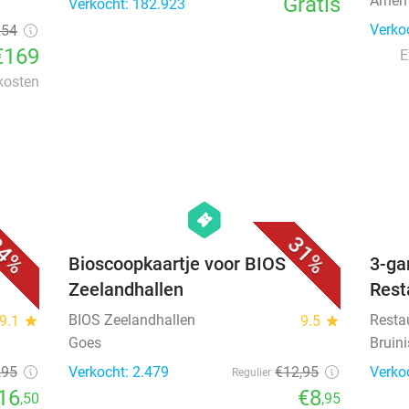
Gratis
Arnem
Verkocht: 182.923
Verko
254
€169
E
 kosten
favorite_border
favorite_border
hexagon
events
4%
31%
e
Bioscoopkaartje voor BIOS
3-ga
Zeelandhallen
Rest
BIOS Zeelandhallen
Resta
9.1
star
9.5
star
Goes
Bruin
,95
Verkocht: 2.479
€12
,95
Verko
Regulier
16
€8
,50
,95