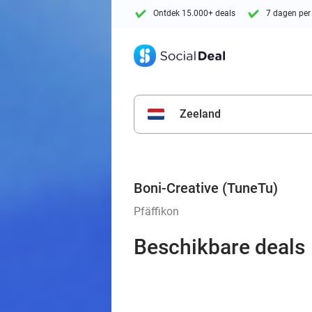
Ontdek 15.000+ deals
7 dagen per
Zeeland
Boni-Creative (TuneTu)
Pfäffikon
Beschikbare deals