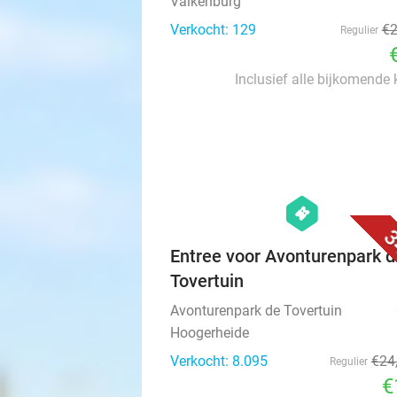
Valkenburg
Verkocht: 129
€
Regulier
Inclusief alle bijkomende
hexagon
events
3
Entree voor Avonturenpark d
Tovertuin
Avonturenpark de Tovertuin
Hoogerheide
Verkocht: 8.095
€24
Regulier
€