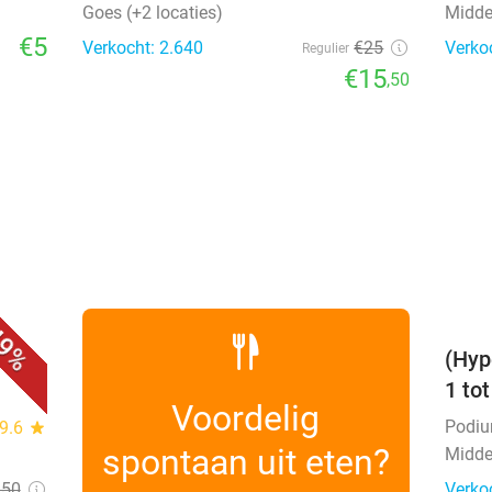
Goes (+2 locaties)
Midde
€5
Verkocht: 2.640
€25
Verko
Regulier
€15
,50
favorite_border
9%
(Hyp
1 to
Voordelig
Podi
9.6
star
spontaan uit eten?
Midde
,50
Verko