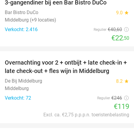
3-gangendiner bij een Bar Bistro DuCo
45%
Bar Bistro DuCo
9.0
star
Middelburg (+9 locaties)
Verkocht: 2.416
€40
,60
Regulier
€22
,50
favorite_border
Overnachting voor 2 + ontbijt + late check-in +
52%
late check-out + fles wijn in Middelburg
De Bij Middelburg
8.2
star
Middelburg
Verkocht: 72
€246
Regulier
€119
Excl. ca. €2,75 p.p.p.n. toeristenbelasting
favorite_border