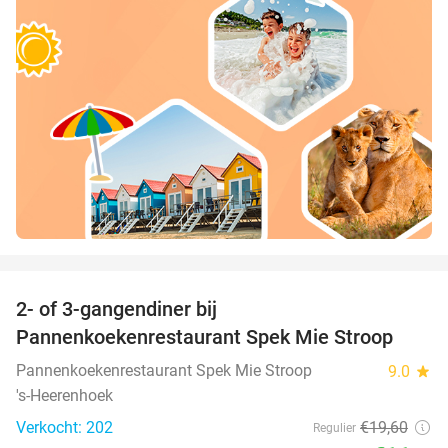
favorite_border
2- of 3-gangendiner bij
40%
Pannenkoekenrestaurant Spek Mie Stroop
Pannenkoekenrestaurant Spek Mie Stroop
9.0
star
's-Heerenhoek
Verkocht: 202
€19
,60
Regulier