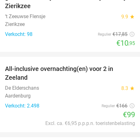
Zierikzee
‘t Zeeuwse Flensje
9.9
star
Zierikzee
Verkocht: 98
€17
,85
Regulier
€10
,95
favorite_border
All-inclusive overnachting(en) voor 2 in
40%
Zeeland
De Elderschans
8.3
star
Aardenburg
Verkocht: 2.498
€166
Regulier
€99
Excl. ca. €6,95 p.p.p.n. toeristenbelasting