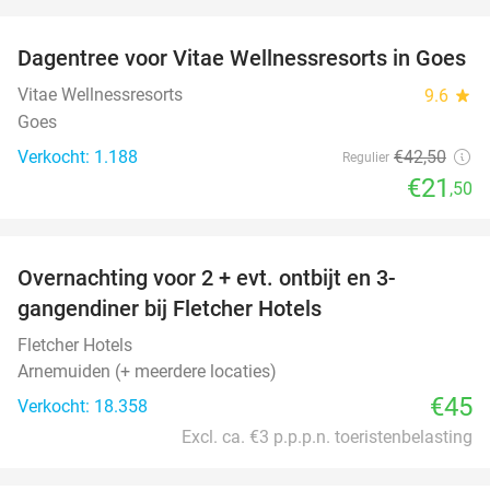
favorite_border
Dagentree voor Vitae Wellnessresorts in Goes
49%
Vitae Wellnessresorts
9.6
star
Goes
Verkocht: 1.188
€42
,50
Regulier
€21
,50
favorite_border
Overnachting voor 2 + evt. ontbijt en 3-
gangendiner bij Fletcher Hotels
Fletcher Hotels
Arnemuiden (+ meerdere locaties)
€45
Verkocht: 18.358
Excl. ca. €3 p.p.p.n. toeristenbelasting
favorite_border