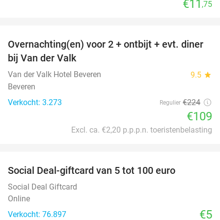
€11
,75
favorite_border
Overnachting(en) voor 2 + ontbijt + evt. diner
51%
bij Van der Valk
Van der Valk Hotel Beveren
9.5
star
Beveren
Verkocht: 3.273
€224
Regulier
€109
Excl. ca. €2,20 p.p.p.n. toeristenbelasting
favorite_border
Social Deal-giftcard van 5 tot 100 euro
Social Deal Giftcard
Online
€5
Verkocht: 76.897