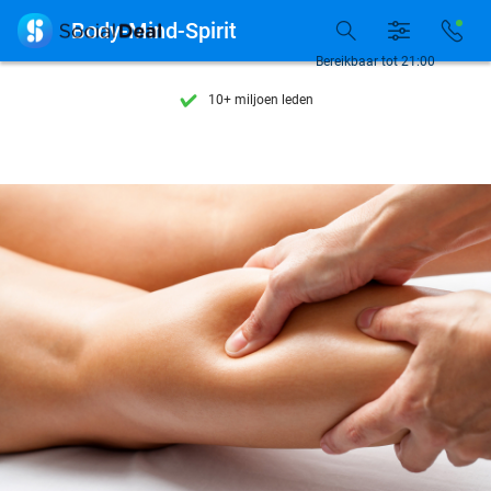
Ontdek 15.000+ deals

Body-Mind-Spirit
7 dagen per week beschikbaar
Bereikbaar tot 21:00
10+ miljoen leden
9,4
op basis van
206.274 reviews
Ontdek 15.000+ deals
7 dagen per week beschikbaar
10+ miljoen leden