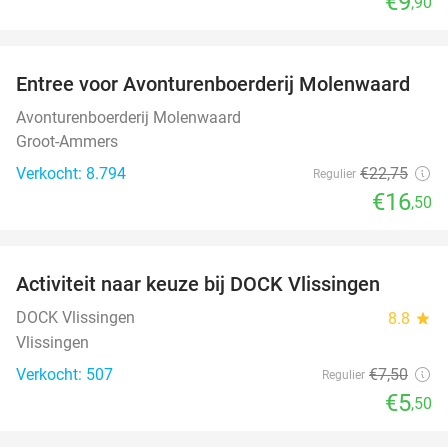
€9
,90
favorite_border
Entree voor Avonturenboerderij Molenwaard
27%
Avonturenboerderij Molenwaard
Groot-Ammers
Verkocht: 8.794
€22
,75
Regulier
€16
,50
favorite_border
Activiteit naar keuze bij DOCK Vlissingen
27%
DOCK Vlissingen
8.8
star
Vlissingen
Verkocht: 507
€7
,50
Regulier
€5
,50
favorite_border