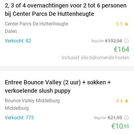
2, 3 of 4 overnachtingen voor 2 tot 6 personen
15%
bij Center Parcs De Huttenheugte
Center Parcs De Huttenheugte
9.5
star
Dalen
Verkocht: 82
€192
,94
Regulier
€164
Inclusief alle bijkomende kosten
favorite_border
Entree Bounce Valley (2 uur) + sokken +
50%
verkoelende slush puppy
Bounce Valley Middelburg
9.4
star
Middelburg
Verkocht: 775
€21
,95
Regulier
€10
,95