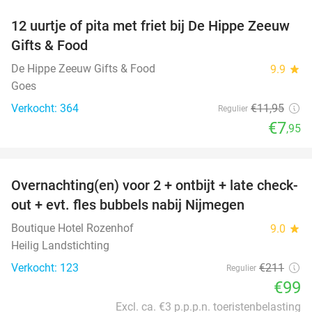
12 uurtje of pita met friet bij De Hippe Zeeuw
33%
Gifts & Food
De Hippe Zeeuw Gifts & Food
9.9
star
Goes
Verkocht: 364
€11
,95
Regulier
€7
,95
favorite_border
Overnachting(en) voor 2 + ontbijt + late check-
53%
out + evt. fles bubbels nabij Nijmegen
Boutique Hotel Rozenhof
9.0
star
Heilig Landstichting
Verkocht: 123
€211
Regulier
€99
Excl. ca. €3 p.p.p.n. toeristenbelasting