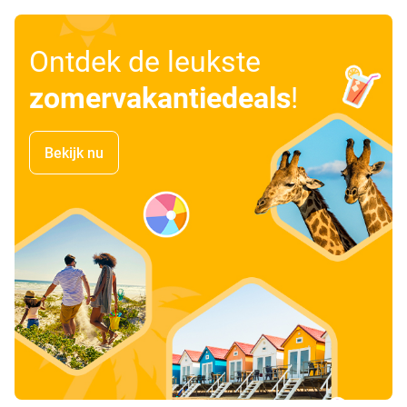
Ontdek de leukste
zomervakantiedeals
!
Bekijk nu