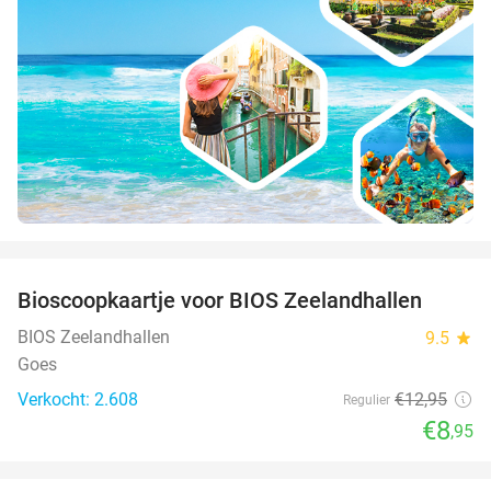
favorite_border
Bioscoopkaartje voor BIOS Zeelandhallen
31%
BIOS Zeelandhallen
9.5
star
Goes
Verkocht: 2.608
€12
,95
Regulier
€8
,95
favorite_border