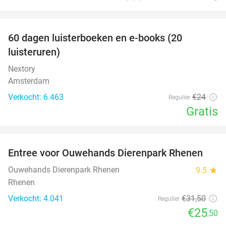
favorite_border
100%
60 dagen luisterboeken en e-books (20
luisteruren)
Nextory
Amsterdam
Verkocht: 6.463
€24
Regulier
Gratis
favorite_border
Entree voor Ouwehands Dierenpark Rhenen
19%
Ouwehands Dierenpark Rhenen
9.5
star
Rhenen
Verkocht: 4.041
€31
,50
Regulier
€25
,50