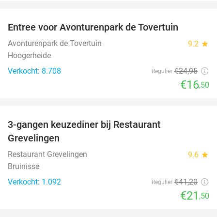
favorite_border
Entree voor Avonturenpark de Tovertuin
34%
Avonturenpark de Tovertuin
9.2
star
Hoogerheide
Verkocht: 8.708
€24
,95
Regulier
€16
,50
favorite_border
3-gangen keuzediner bij Restaurant
48%
Grevelingen
Restaurant Grevelingen
9.6
star
Bruinisse
Verkocht: 1.092
€41
,20
Regulier
€21
,50