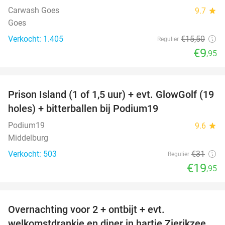
Carwash Goes
9.7
star
Goes
Verkocht: 1.405
€15
,50
Regulier
€9
,95
favorite_border
Prison Island (1 of 1,5 uur) + evt. GlowGolf (19
36%
holes) + bitterballen bij Podium19
Podium19
9.6
star
Middelburg
Verkocht: 503
€31
Regulier
€19
,95
favorite_border
Overnachting voor 2 + ontbijt + evt.
49%
welkomstdrankje en diner in hartje Zierikzee