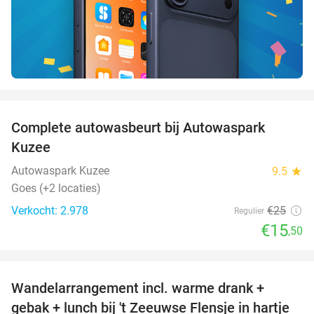
favorite_border
Complete autowasbeurt bij Autowaspark
38%
Kuzee
Autowaspark Kuzee
9.5
star
Goes (+2 locaties)
Verkocht: 2.978
€25
Regulier
€15
,50
favorite_border
Wandelarrangement incl. warme drank +
39%
gebak + lunch bij 't Zeeuwse Flensje in hartje