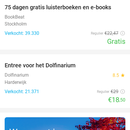
100%
75 dagen gratis luisterboeken en e-books
BookBeat
Stockholm
Verkocht: 39.330
€22
,47
Regulier
Gratis
favorite_border
Entree voor het Dolfinarium
36%
Dolfinarium
8.5
star
Harderwijk
Verkocht: 21.371
€29
Regulier
€18
,50