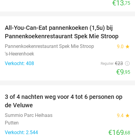
€13
,75
favorite_border
All-You-Can-Eat pannenkoeken (1,5u) bij
57%
Pannenkoekenrestaurant Spek Mie Stroop
Pannenkoekenrestaurant Spek Mie Stroop
9.0
star
's-Heerenhoek
Verkocht: 408
€23
Regulier
€9
,95
favorite_border
3 of 4 nachten weg voor 4 tot 6 personen op
de Veluwe
Summio Parc Heihaas
9.4
star
Putten
€169
Verkocht: 2.544
,68