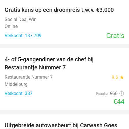
Gratis kans op een droomreis t.w.v. €3.000
Social Deal Win
Online
Gratis
Verkocht: 187.709
favorite_border
4- of 5-gangendiner van de chef bij
33%
Restaurantje Nummer 7
Restaurantje Nummer 7
9.6
star
Middelburg
Verkocht: 387
€66
Regulier
€44
favorite_border
Uitgebreide autowasbeurt bij Carwash Goes
36%