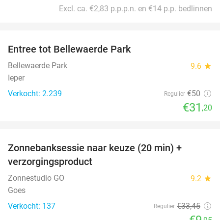
Excl. ca. €2,83 p.p.p.n. en €14 p.p. bedlinnen
favorite_border
Entree tot Bellewaerde Park
38%
Bellewaerde Park
9.6
star
Ieper
Verkocht: 2.239
€50
Regulier
€31
,20
favorite_border
Zonnebanksessie naar keuze (20 min) +
70%
verzorgingsproduct
Zonnestudio GO
9.2
star
Goes
Verkocht: 137
€33
,45
Regulier