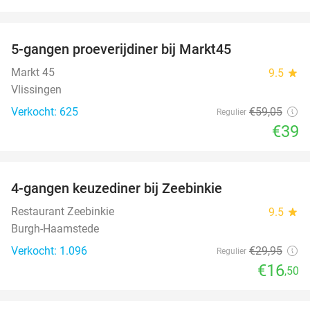
favorite_border
5-gangen proeverijdiner bij Markt45
34%
Markt 45
9.5
star
Vlissingen
Verkocht: 625
€59
,05
Regulier
€39
favorite_border
4-gangen keuzediner bij Zeebinkie
45%
Restaurant Zeebinkie
9.5
star
Burgh-Haamstede
Verkocht: 1.096
€29
,95
Regulier
€16
,50
favorite_border