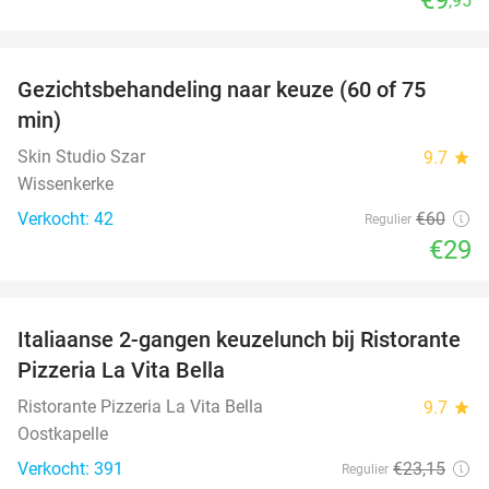
€9
,95
favorite_border
Gezichtsbehandeling naar keuze (60 of 75
52%
min)
Skin Studio Szar
9.7
star
Wissenkerke
Verkocht: 42
€60
Regulier
€29
favorite_border
Italiaanse 2-gangen keuzelunch bij Ristorante
41%
Pizzeria La Vita Bella
Ristorante Pizzeria La Vita Bella
9.7
star
Oostkapelle
Verkocht: 391
€23
,15
Regulier