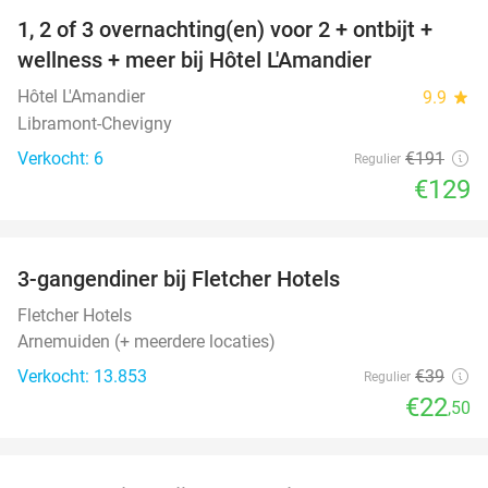
1, 2 of 3 overnachting(en) voor 2 + ontbijt +
32%
NEW
wellness + meer bij Hôtel L'Amandier
TODAY
Hôtel L'Amandier
9.9
star
Libramont-Chevigny
Verkocht: 6
€191
Regulier
€129
favorite_border
3-gangendiner bij Fletcher Hotels
42%
Fletcher Hotels
Arnemuiden (+ meerdere locaties)
Verkocht: 13.853
€39
Regulier
€22
,50
favorite_border