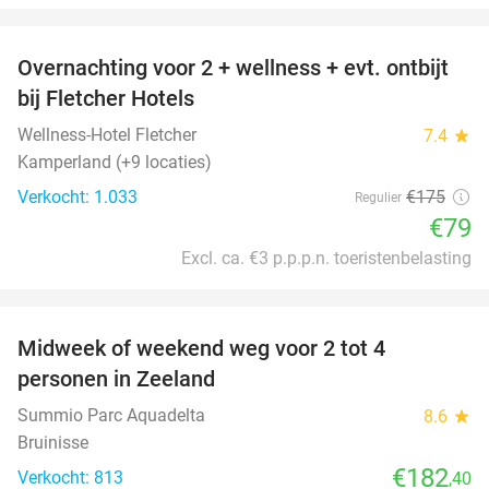
favorite_border
Overnachting voor 2 + wellness + evt. ontbijt
55%
bij Fletcher Hotels
Wellness-Hotel Fletcher
7.4
star
Kamperland (+9 locaties)
Verkocht: 1.033
€175
Regulier
€79
Excl. ca. €3 p.p.p.n. toeristenbelasting
favorite_border
Midweek of weekend weg voor 2 tot 4
personen in Zeeland
Summio Parc Aquadelta
8.6
star
Bruinisse
€182
Verkocht: 813
,40