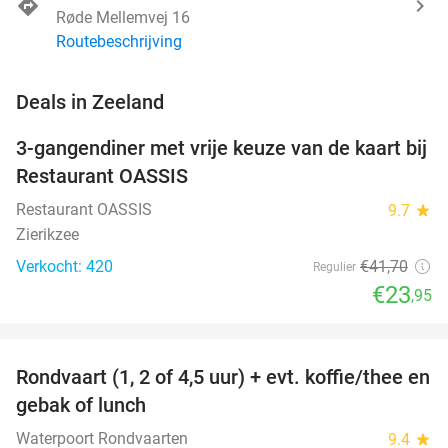
Røde Mellemvej 16
Routebeschrijving
favorite_border
Deals in Zeeland
3-gangendiner met vrije keuze van de kaart bij
43%
Restaurant OASSIS
Restaurant OASSIS
9.7
star
Zierikzee
Verkocht: 420
€41
,70
Regulier
€23
,95
favorite_border
Rondvaart (1, 2 of 4,5 uur) + evt. koffie/thee en
61%
NEW
gebak of lunch
TODAY
Waterpoort Rondvaarten
9.4
star