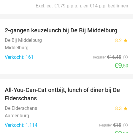
Excl. ca. €1,79 p.p.p.n. en €14 p.p. bedlinnen
favorite_border
2-gangen keuzelunch bij De Bij Middelburg
42%
De Bij Middelburg
8.2
star
Middelburg
Verkocht: 161
€16
,45
Regulier
€9
,50
favorite_border
All-You-Can-Eat ontbijt, lunch of diner bij De
34%
Elderschans
De Elderschans
8.3
star
Aardenburg
Verkocht: 1.114
€15
Regulier