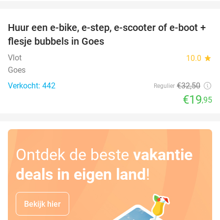
favorite_border
Huur een e-bike, e-step, e-scooter of e-boot +
39%
flesje bubbels in Goes
Vlot
10.0
star
Goes
Verkocht: 442
€32
,50
Regulier
€19
,95
Ontdek de beste
vakantie
deals in eigen land
!
Bekijk hier