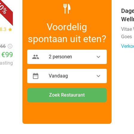
0%
n)
Dage
Well
Voordelig
Vitae
8.3
star
spontaan uit eten?
Goes
166
Verko
€99
2 personen
lasting
Vandaag
Zoek Restaurant
favorite_border
favorite_border