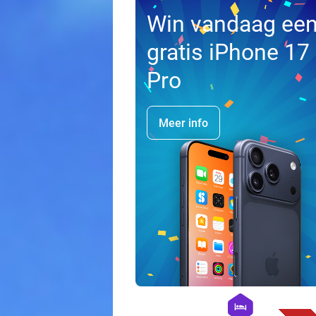
Win vandaag ee
gratis iPhone 17
Pro
Meer info
hexagon
hotel