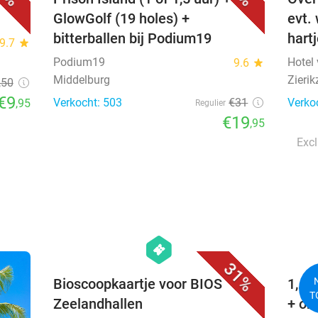
GlowGolf (19 holes) +
evt.
bitterballen bij Podium19
hart
9.7
star
Podium19
Hotel
9.6
star
Middelburg
Zierik
,50
€9
Verkocht: 503
€31
Verko
,95
Regulier
€19
,95
Excl
favorite_border
hexagon
events
31%
Bioscoopkaartje voor BIOS
1, 2
T
Zeelandhallen
+ on