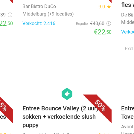
fles
Bar Bistro DuCo
9.0
star
Middelburg (+9 locaties)
€39
De Bi
22
Midde
,50
Verkocht: 2.416
€40
,60
Regulier
€22
Verko
,50
Excl
favorite_border
favorite_border
hexagon
events
5%
50%
 2
Entree Bounce Valley (2 uur) +
Entr
rcs
sokken + verkoelende slush
Tove
puppy
Avont