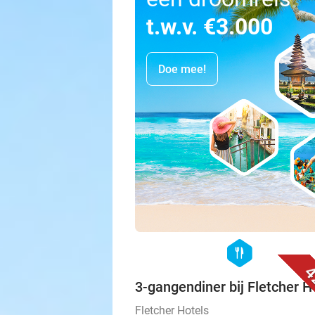
t.w.v. €3.000
Doe mee!
hexagon
food
4
3-gangendiner bij Fletcher H
Fletcher Hotels