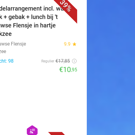
39%
elarrangement incl. warme
 + gebak + lunch bij 't
wse Flensje in hartje
ikzee
euwse Flensje
9.9
star
zee
cht: 98
€17
,85
Regulier
€10
,95
favorite_border
hexagon
wellness