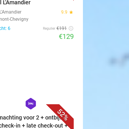
l L'Amandier
 L'Amandier
9.9
star
mont-Chevigny
cht: 6
€191
Regulier
€129
favorite_border
hexagon
hotel
52%
nachting voor 2 + ontbijt +
 check-in + late check-out +