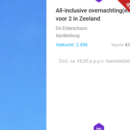
4
All-inclusive overnachting(e
voor 2 in Zeeland
De Elderschans
Aardenburg
Verkocht: 2.496
€
Regulier
Excl. ca. €6,95 p.p.p.n. toeristenbe
hexagon
hotel