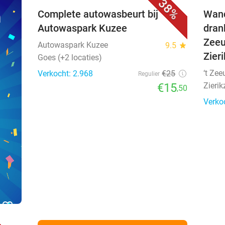
38%
n
Complete autowasbeurt bij
Wand
Autowaspark Kuzee
drank
Zeeu
Autowaspark Kuzee
9.5
star
Zier
Goes (+2 locaties)
‘t Ze
Verkocht: 2.968
€25
Regulier
€15
Zierik
,50
Verko
favorite_border