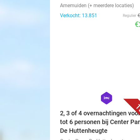
Arnemuiden (+ meerdere locaties)
Verkocht: 13.851
Regulier
€
hexagon
hotel
1
2, 3 of 4 overnachtingen voor
tot 6 personen bij Center Pa
De Huttenheugte