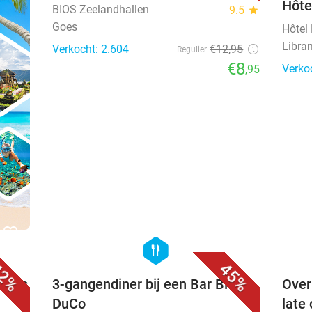
Hôte
BIOS Zeelandhallen
9.5
star
Goes
Hôtel
Libra
Verkocht: 2.604
€12
,95
Regulier
€8
Verko
,95
favorite_border
favorite_border
hexagon
food
2%
45%
otels
3-gangendiner bij een Bar Bistro
Over
DuCo
late