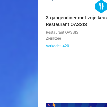
hexago
food
3-gangendiner met vrije keuz
Restaurant OASSIS
Restaurant OASSIS
Zierikzee
Verkocht: 420