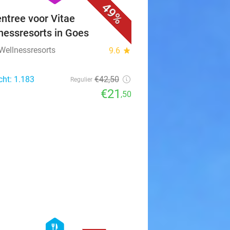
49%
ntree voor Vitae
nessresorts in Goes
 Wellnessresorts
9.6
star
cht: 1.183
€42
,50
Regulier
€21
,50
favorite_border
hexagon
food