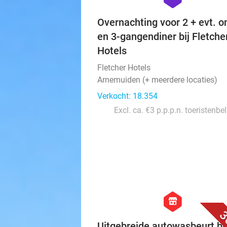
Overnachting voor 2 + evt. on
en 3-gangendiner bij Fletche
Hotels
Fletcher Hotels
Arnemuiden (+ meerdere locaties)
Verkocht: 18.354
Excl. ca. €3 p.p.p.n. toeristenbe
hexagon
store
3
Uitgebreide autowasbeurt bi