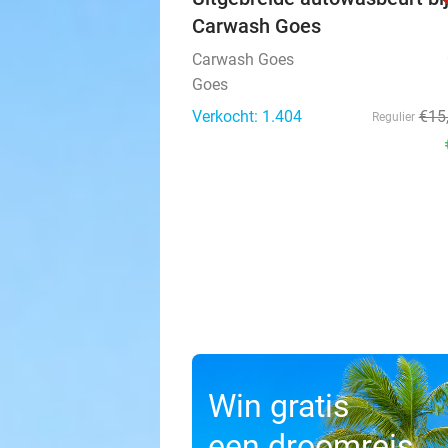
Carwash Goes
Carwash Goes
Goes
Verkocht: 1.404
€15
Regulier
Win gratis
een droomreis