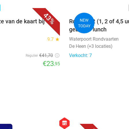
favorite_border
n
43%
e van de kaart bij
Rondvaart (1, 2 of 4,5 u
NEW
TODAY
gebak of lunch
Waterpoort Rondvaarten
9.7
star
De Heen (+3 locaties)
€41
,70
Verkocht: 7
Regulier
€23
,95
favorite_border
hexagon
store