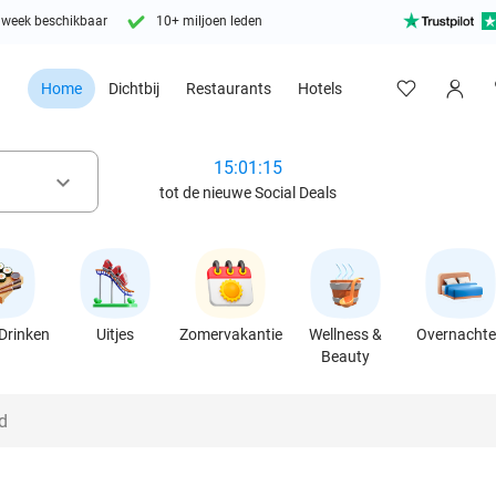
 week beschikbaar
10+ miljoen leden
Home
Dichtbij
Restaurants
Hotels
15:01:13
keyboard_arrow_down
tot de nieuwe Social Deals
Drinken
Uitjes
Zomervakantie
Wellness &
Overnacht
Beauty