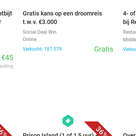
tbijt
Gratis kans op een droomreis
4- o
r
t.w.v. €3.000
bij 
Social Deal Win
Resta
Online
Midde
Gratis
Verkocht: 187.579
Verko
€45
lasting
favorite_border
favorite_border
hexagon
events
6%
36%
j
Prison Island (1 of 1,5 uur) + evt.
Over