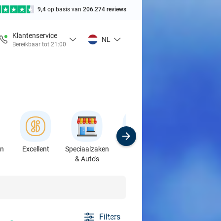
9,4
op basis van
206.274 reviews
Klantenservice
NL
Bereikbaar tot 21:00
en
Excellent
Speciaalzaken
Sport
Cursussen &
& Auto's
Workshops
Filters