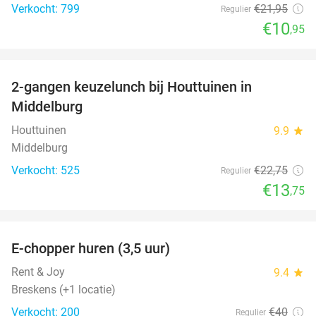
Verkocht: 799
€21
,95
Regulier
€10
,95
favorite_border
2-gangen keuzelunch bij Houttuinen in
40%
Middelburg
Houttuinen
9.9
star
Middelburg
Verkocht: 525
€22
,75
Regulier
€13
,75
favorite_border
E-chopper huren (3,5 uur)
40%
Rent & Joy
9.4
star
Breskens (+1 locatie)
Verkocht: 200
€40
Regulier