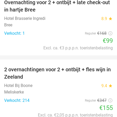
Overnachting voor 2 + ontbijt + late check-out
41%
NEW
in hartje Bree
TODAY
Hotel Brasserie Ingredi
8.9
star
Bree
Verkocht: 1
€168
Regulier
€99
Excl. ca. €3 p.p.p.n. toeristenbelasting
favorite_border
2 overnachtingen voor 2 + ontbijt + fles wijn in
55%
Zeeland
Hotel Bij Boone
9.4
star
Meliskerke
Verkocht: 214
€347
Regulier
€155
Excl. ca. €2,05 p.p.p.n. toeristenbelasting