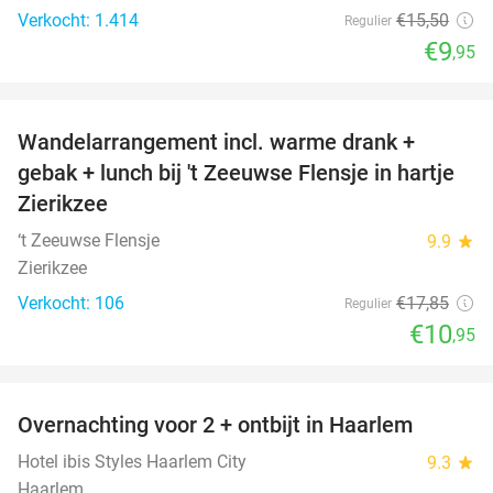
Verkocht: 1.414
€15
,50
Regulier
€9
,95
favorite_border
Wandelarrangement incl. warme drank +
39%
gebak + lunch bij 't Zeeuwse Flensje in hartje
Zierikzee
‘t Zeeuwse Flensje
9.9
star
Zierikzee
Verkocht: 106
€17
,85
Regulier
€10
,95
favorite_border
Overnachting voor 2 + ontbijt in Haarlem
20%
Hotel ibis Styles Haarlem City
9.3
star
Haarlem