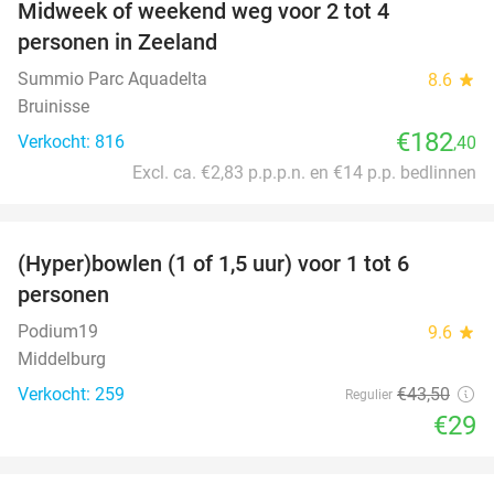
Midweek of weekend weg voor 2 tot 4
personen in Zeeland
Summio Parc Aquadelta
8.6
star
Bruinisse
€182
Verkocht: 816
,40
Excl. ca. €2,83 p.p.p.n. en €14 p.p. bedlinnen
favorite_border
(Hyper)bowlen (1 of 1,5 uur) voor 1 tot 6
33%
personen
Podium19
9.6
star
Middelburg
Verkocht: 259
€43
,50
Regulier
€29
favorite_border