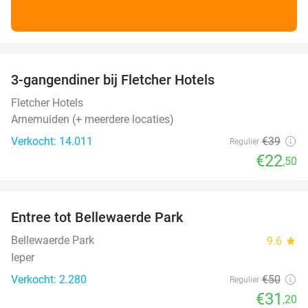
favorite_border
3-gangendiner bij Fletcher Hotels
42%
Fletcher Hotels
Arnemuiden (+ meerdere locaties)
Verkocht: 14.011
€39
Regulier
€22
,50
favorite_border
Entree tot Bellewaerde Park
38%
Bellewaerde Park
9.6
star
Ieper
Verkocht: 2.280
€50
Regulier
€31
,20