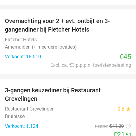
favorite_border
Overnachting voor 2 + evt. ontbijt en 3-
gangendiner bij Fletcher Hotels
Fletcher Hotels
Arnemuiden (+ meerdere locaties)
€45
Verkocht: 18.510
Excl. ca. €3 p.p.p.n. toeristenbelasting
favorite_border
3-gangen keuzediner bij Restaurant
48%
Grevelingen
Restaurant Grevelingen
9.6
star
Bruinisse
Verkocht: 1.124
€41
,20
Regulier
€21
,50