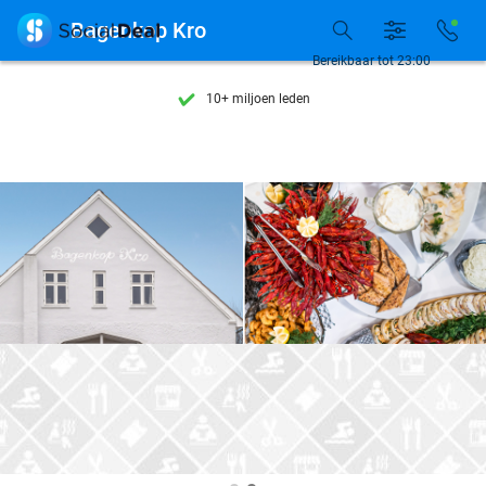
Ontdek 15.000+ deals

Bagenkop Kro
7 dagen per week beschikbaar
Bereikbaar tot 23:00
10+ miljoen leden
9,4
op basis van
206.432 reviews
Ontdek 15.000+ deals
7 dagen per week beschikbaar
10+ miljoen leden