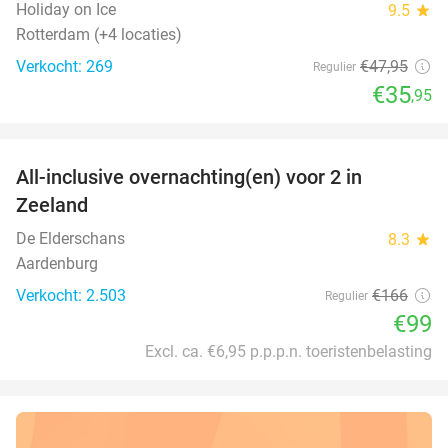
Holiday on Ice
9.5
star
Rotterdam (+4 locaties)
Verkocht: 269
€47
,95
Regulier
€35
,95
favorite_border
All-inclusive overnachting(en) voor 2 in
40%
Zeeland
De Elderschans
8.3
star
Aardenburg
Verkocht: 2.503
€166
Regulier
€99
Excl. ca. €6,95 p.p.p.n. toeristenbelasting