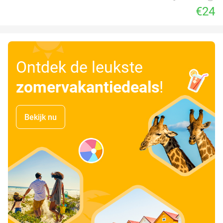
€24
Ontdek de leukste
zomervakantiedeals
!
Bekijk nu