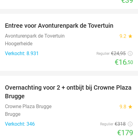
€39
favorite_border
Entree voor Avonturenpark de Tovertuin
34%
Avonturenpark de Tovertuin
9.2
star
Hoogerheide
Verkocht: 8.931
€24
,95
Regulier
€16
,50
favorite_border
Overnachting voor 2 + ontbijt bij Crowne Plaza
44%
Brugge
Crowne Plaza Brugge
9.8
star
Brugge
Verkocht: 346
€318
Regulier
€179