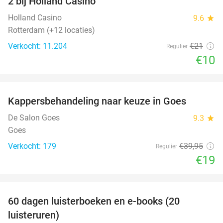
2 bij Holland Casino
Holland Casino
9.6
star
Rotterdam (+12 locaties)
Verkocht: 11.204
€21
Regulier
€10
favorite_border
Kappersbehandeling naar keuze in Goes
52%
De Salon Goes
9.3
star
Goes
Verkocht: 179
€39
,95
Regulier
€19
favorite_border
100%
60 dagen luisterboeken en e-books (20
luisteruren)