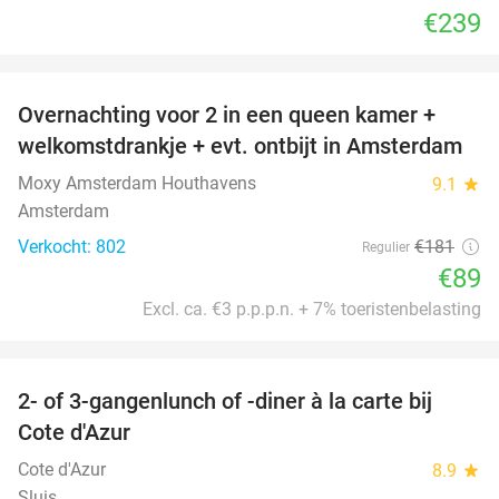
€239
favorite_border
Overnachting voor 2 in een queen kamer +
51%
welkomstdrankje + evt. ontbijt in Amsterdam
Moxy Amsterdam Houthavens
9.1
star
Amsterdam
Verkocht: 802
€181
Regulier
€89
Excl. ca. €3 p.p.p.n. + 7% toeristenbelasting
favorite_border
2- of 3-gangenlunch of -diner à la carte bij
49%
Cote d'Azur
Cote d'Azur
8.9
star
Sluis