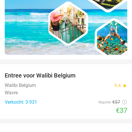
favorite_border
Entree voor Walibi Belgium
35%
Walibi Belgium
9.4
star
Wavre
Verkocht: 3.931
€57
Regulier
€37
favorite_border