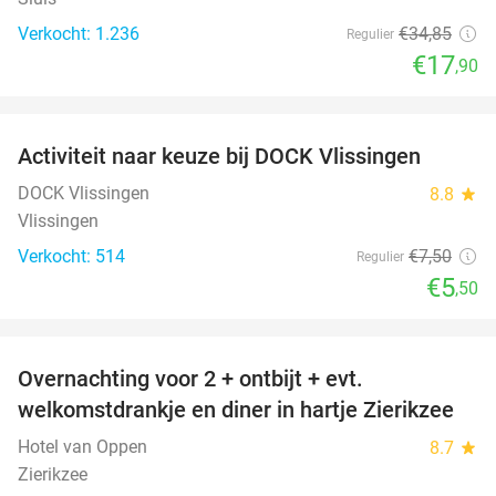
Verkocht: 1.236
€34
,85
Regulier
€17
,90
favorite_border
Activiteit naar keuze bij DOCK Vlissingen
27%
DOCK Vlissingen
8.8
star
Vlissingen
Verkocht: 514
€7
,50
Regulier
€5
,50
favorite_border
Overnachting voor 2 + ontbijt + evt.
49%
welkomstdrankje en diner in hartje Zierikzee
Hotel van Oppen
8.7
star
Zierikzee