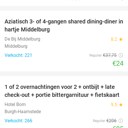
favorite_border
Aziatisch 3- of 4-gangen shared dining-diner in
36%
hartje Middelburg
De Bij Middelburg
8.2
star
Middelburg
Verkocht: 221
€37
,75
Regulier
€24
favorite_border
1 of 2 overnachtingen voor 2 + ontbijt + late
59%
check-out + portie bittergarnituur + fietskaart
Hotel Bom
9.5
star
Burgh-Haamstede
Verkocht: 266
€206
Regulier