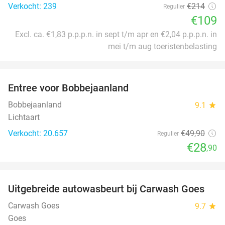
Verkocht: 239
€214
Regulier
€109
Excl. ca. €1,83 p.p.p.n. in sept t/m apr en €2,04 p.p.p.n. in
mei t/m aug toeristenbelasting
favorite_border
Entree voor Bobbejaanland
42%
Bobbejaanland
9.1
star
Lichtaart
Verkocht: 20.657
€49
,90
Regulier
€28
,90
favorite_border
Uitgebreide autowasbeurt bij Carwash Goes
36%
Carwash Goes
9.7
star
Goes