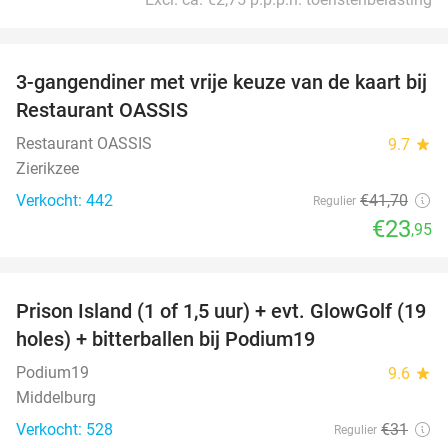
favorite_border
3-gangendiner met vrije keuze van de kaart bij
43%
Restaurant OASSIS
Restaurant OASSIS
9.7
star
Zierikzee
Verkocht: 442
€41
,70
Regulier
€23
,95
favorite_border
Prison Island (1 of 1,5 uur) + evt. GlowGolf (19
36%
holes) + bitterballen bij Podium19
Podium19
9.6
star
Middelburg
Verkocht: 528
€31
Regulier