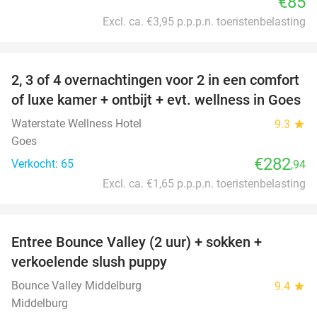
€85
Excl. ca. €3,95 p.p.p.n. toeristenbelasting
favorite_border
2, 3 of 4 overnachtingen voor 2 in een comfort
of luxe kamer + ontbijt + evt. wellness in Goes
Waterstate Wellness Hotel
9.3
star
Goes
€282
Verkocht: 65
,94
Excl. ca. €1,65 p.p.p.n. toeristenbelasting
favorite_border
Entree Bounce Valley (2 uur) + sokken +
50%
verkoelende slush puppy
Bounce Valley Middelburg
9.4
star
Middelburg