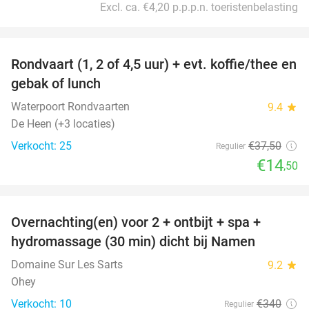
Excl. ca. €4,20 p.p.p.n. toeristenbelasting
favorite_border
Rondvaart (1, 2 of 4,5 uur) + evt. koffie/thee en
61%
gebak of lunch
Waterpoort Rondvaarten
9.4
star
De Heen (+3 locaties)
Verkocht: 25
€37
,50
Regulier
€14
,50
favorite_border
Overnachting(en) voor 2 + ontbijt + spa +
30%
hydromassage (30 min) dicht bij Namen
Domaine Sur Les Sarts
9.2
star
Ohey
Verkocht: 10
€340
Regulier