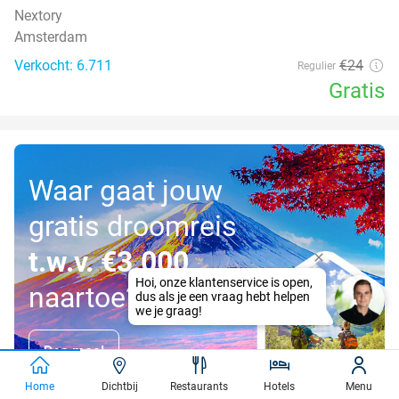
Nextory
Amsterdam
Verkocht: 6.711
€24
Regulier
Gratis
Waar gaat jouw
gratis droomreis
t.w.v. €3.000
naartoe?
Doe mee!
Home
Dichtbij
Restaurants
Hotels
Menu