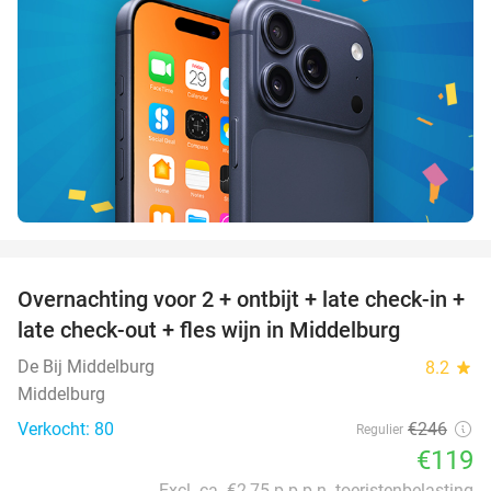
favorite_border
Overnachting voor 2 + ontbijt + late check-in +
52%
late check-out + fles wijn in Middelburg
De Bij Middelburg
8.2
star
Middelburg
Verkocht: 80
€246
Regulier
€119
Excl. ca. €2,75 p.p.p.n. toeristenbelasting