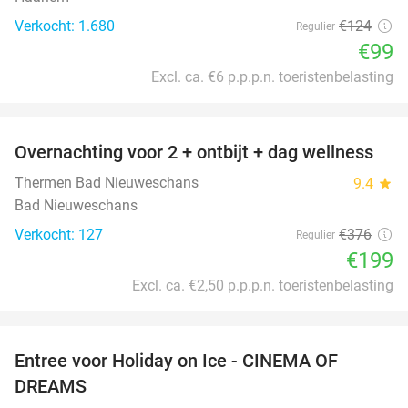
Verkocht: 1.680
€124
Regulier
€99
Excl. ca. €6 p.p.p.n. toeristenbelasting
favorite_border
Overnachting voor 2 + ontbijt + dag wellness
47%
Thermen Bad Nieuweschans
9.4
star
Bad Nieuweschans
Verkocht: 127
€376
Regulier
€199
Excl. ca. €2,50 p.p.p.n. toeristenbelasting
favorite_border
Entree voor Holiday on Ice - CINEMA OF
25%
DREAMS