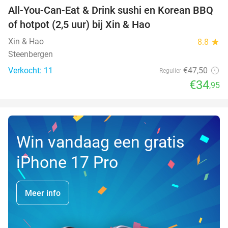
All-You-Can-Eat & Drink sushi en Korean BBQ
26%
NEW
of hotpot (2,5 uur) bij Xin & Hao
TODAY
Xin & Hao
8.8
star
Steenbergen
Verkocht: 11
€47
,50
Regulier
€34
,95
Win vandaag een gratis
iPhone 17 Pro
Meer info