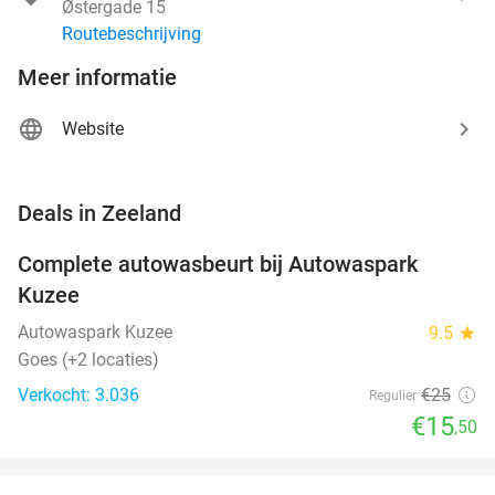
Østergade 15
Routebeschrijving
Meer informatie
Website
favorite_border
Deals in Zeeland
Complete autowasbeurt bij Autowaspark
38%
Kuzee
Autowaspark Kuzee
9.5
star
Goes (+2 locaties)
Verkocht: 3.036
€25
Regulier
€15
,50
favorite_border