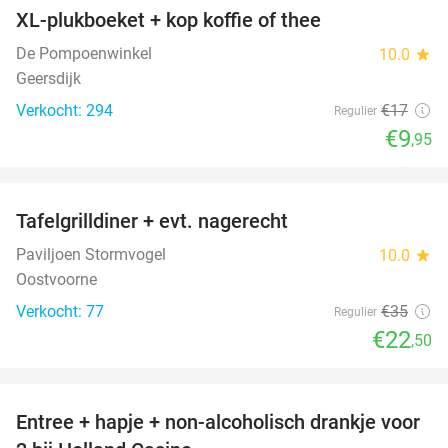
XL-plukboeket + kop koffie of thee
41%
De Pompoenwinkel
10.0
star
Geersdijk
Verkocht: 294
€17
Regulier
€9
,95
favorite_border
Tafelgrilldiner + evt. nagerecht
36%
Paviljoen Stormvogel
10.0
star
Oostvoorne
Verkocht: 77
€35
Regulier
€22
,50
favorite_border
Entree + hapje + non-alcoholisch drankje voor
52%