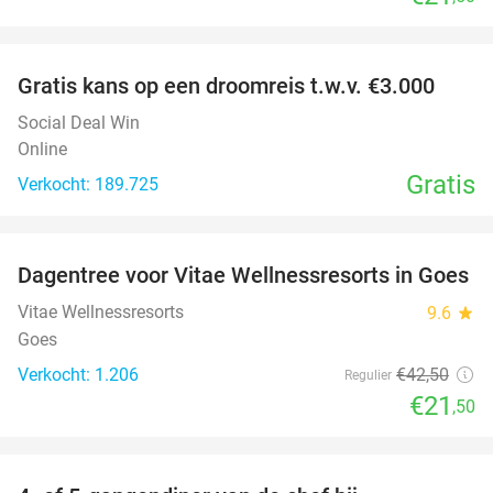
favorite_border
Gratis kans op een droomreis t.w.v. €3.000
Social Deal Win
Online
Gratis
Verkocht: 189.725
favorite_border
Dagentree voor Vitae Wellnessresorts in Goes
49%
Vitae Wellnessresorts
9.6
star
Goes
Verkocht: 1.206
€42
,50
Regulier
€21
,50
favorite_border