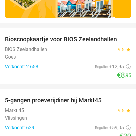
favorite_border
Bioscoopkaartje voor BIOS Zeelandhallen
31%
BIOS Zeelandhallen
9.5
star
Goes
Verkocht: 2.658
€12
,95
Regulier
€8
,95
favorite_border
5-gangen proeverijdiner bij Markt45
34%
Markt 45
9.5
star
Vlissingen
Verkocht: 629
€59
,05
Regulier