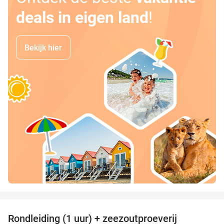
deals in eigen land
!
Bekijk hier
favorite_border
Rondleiding (1 uur) + zeezoutproeverij
40%