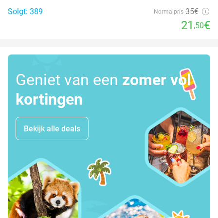
Solgt: 389
35€
Normalpris
21
€
,50
Geniet van een
zomer vol
kortingen
Bekijk alle deals