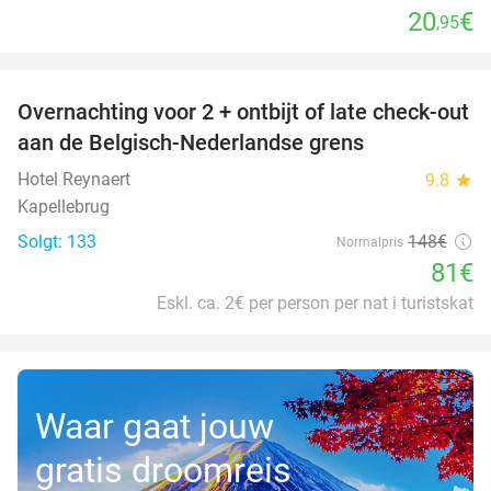
20
€
,95
favorite_border
Overnachting voor 2 + ontbijt of late check-out
45%
aan de Belgisch-Nederlandse grens
Hotel Reynaert
9.8
star
Kapellebrug
Solgt: 133
148€
Normalpris
81€
Eskl. ca. 2€ per person per nat i turistskat
Waar gaat jouw
gratis droomreis