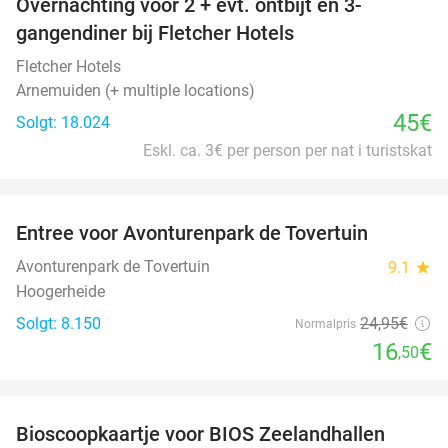
Overnachting voor 2 + evt. ontbijt en 3-
gangendiner bij Fletcher Hotels
Fletcher Hotels
Arnemuiden (+ multiple locations)
45€
Solgt: 18.024
Eskl. ca. 3€ per person per nat i turistskat
favorite_border
Entree voor Avonturenpark de Tovertuin
34%
Avonturenpark de Tovertuin
9.1
star
Hoogerheide
Solgt: 8.150
24
,95
€
Normalpris
16
€
,50
favorite_border
Bioscoopkaartje voor BIOS Zeelandhallen
31%