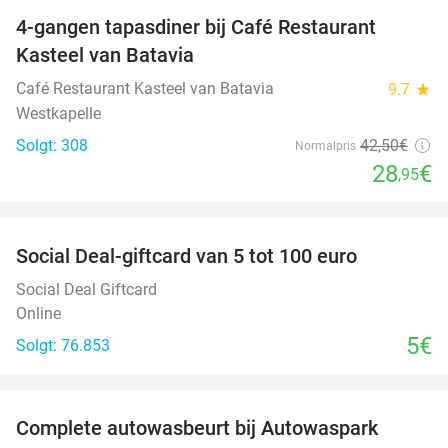
4-gangen tapasdiner bij Café Restaurant
32%
Kasteel van Batavia
Café Restaurant Kasteel van Batavia
9.7
star
Westkapelle
Solgt: 308
42
,50
€
Normalpris
28
€
,95
favorite_border
Social Deal-giftcard van 5 tot 100 euro
Social Deal Giftcard
Online
5€
Solgt: 76.853
favorite_border
Complete autowasbeurt bij Autowaspark
38%