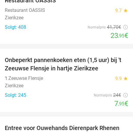
Restaurant OASSIS
Restaurant OASSIS
9.7
star
Zierikzee
Solgt: 408
41
,70
€
Normalpris
23
€
,95
favorite_border
Onbeperkt pannenkoeken eten (1,5 uur) bij 't
67%
Zeeuwse Flensje in hartje Zierikzee
‘t Zeeuwse Flensje
9.9
star
Zierikzee
Solgt: 245
24€
Normalpris
7
€
,95
favorite_border
Entree voor Ouwehands Dierenpark Rhenen
19%