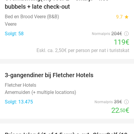
42%
bubbels + late check-out
Bed en Brood Veere (B&B)
9.7
star
Veere
Solgt: 58
204€
Normalpris
119€
Eskl. ca. 2,50€ per person per nat i turistskat
favorite_border
3-gangendiner bij Fletcher Hotels
42%
Fletcher Hotels
Arnemuiden (+ multiple locations)
Solgt: 13.475
39€
Normalpris
22
€
,50
favorite_border