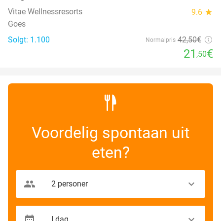
Vitae Wellnessresorts
9.6
star
Goes
Solgt: 1.100
42
,50
€
Normalpris
21
€
,50
Voordelig spontaan uit
eten?