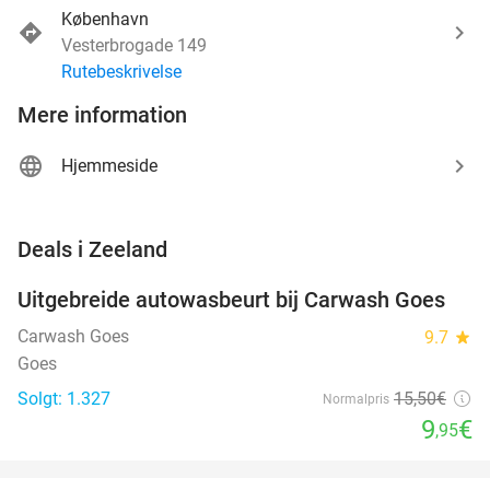
København
Vesterbrogade 149
Rutebeskrivelse
Mere information
Hjemmeside
favorite_border
Deals i Zeeland
Uitgebreide autowasbeurt bij Carwash Goes
36%
Carwash Goes
9.7
star
Goes
Solgt: 1.327
15
,50
€
Normalpris
9
€
,95
favorite_border