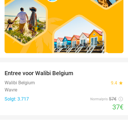
favorite_border
Entree voor Walibi Belgium
35%
Walibi Belgium
9.4
star
Wavre
Solgt: 3.717
57€
Normalpris
37€
favorite_border