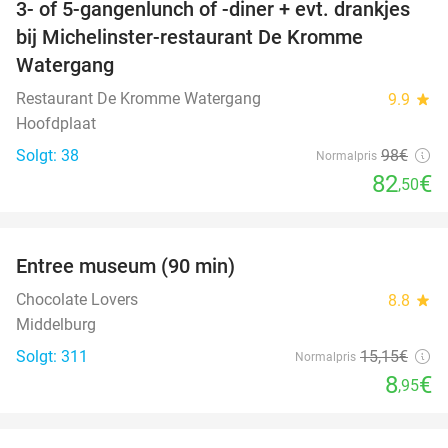
3- of 5-gangenlunch of -diner + evt. drankjes
16%
bij Michelinster-restaurant De Kromme
Watergang
Restaurant De Kromme Watergang
9.9
star
Hoofdplaat
Solgt: 38
98€
Normalpris
82
€
,50
favorite_border
Entree museum (90 min)
41%
Chocolate Lovers
8.8
star
Middelburg
Solgt: 311
15
,15
€
Normalpris
8
€
,95
favorite_border