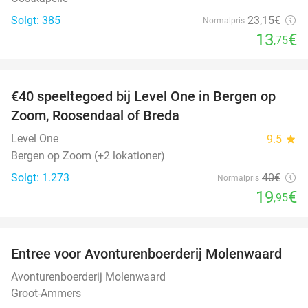
Solgt: 385
23
,15
€
Normalpris
13
€
,75
favorite_border
€40 speeltegoed bij Level One in Bergen op
50%
Zoom, Roosendaal of Breda
Level One
9.5
star
Bergen op Zoom (+2 lokationer)
Solgt: 1.273
40€
Normalpris
19
€
,95
favorite_border
Entree voor Avonturenboerderij Molenwaard
27%
Avonturenboerderij Molenwaard
Groot-Ammers