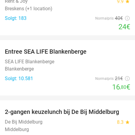
Rent & Joy
9.9
star
Breskens (+1 location)
Solgt: 183
40€
Normalpris
24€
favorite_border
Entree SEA LIFE Blankenberge
20%
SEA LIFE Blankenberge
Blankenberge
Solgt: 10.581
21€
Normalpris
16
€
,80
favorite_border
2-gangen keuzelunch bij De Bij Middelburg
42%
De Bij Middelburg
8.3
star
Middelburg