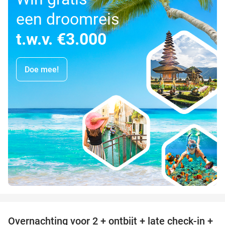
een droomreis
t.w.v. €3.000
Doe mee!
favorite_border
Overnachting voor 2 + ontbijt + late check-in +
52%