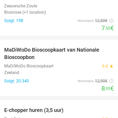
Zeeuwsche Zoute
Bruinisse (+1 location)
Solgt: 198
12
,50
€
Normalpris
7
€
,50
favorite_border
MaDiWoDo Bioscoopkaart van Nationale
31%
Bioscoopbon
MaDiWoDo Bioscoopkaart
8.8
star
Zeeland
Solgt: 20.340
12
,90
€
Normalpris
8
€
,95
favorite_border
E-chopper huren (3,5 uur)
40%