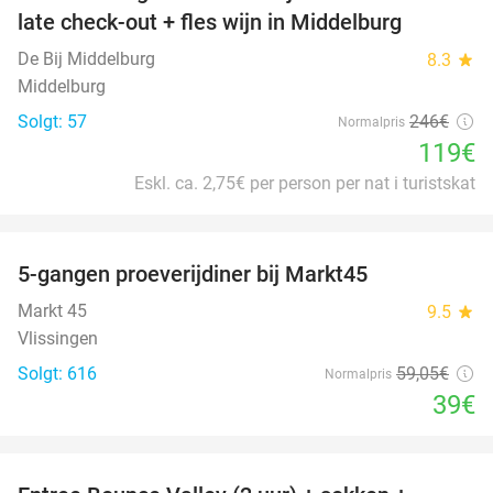
late check-out + fles wijn in Middelburg
De Bij Middelburg
8.3
star
Middelburg
Solgt: 57
246€
Normalpris
119€
Eskl. ca. 2,75€ per person per nat i turistskat
favorite_border
5-gangen proeverijdiner bij Markt45
34%
Markt 45
9.5
star
Vlissingen
Solgt: 616
59
,05
€
Normalpris
39€
favorite_border