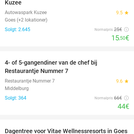
Kuzee
Autowaspark Kuzee
9.5
star
Goes (+2 lokationer)
Solgt: 2.645
25€
Normalpris
15
€
,50
favorite_border
4- of 5-gangendiner van de chef bij
33%
Restaurantje Nummer 7
Restaurantje Nummer 7
9.6
star
Middelburg
Solgt: 364
66€
Normalpris
44€
favorite_border
Dagentree voor Vitae Wellnessresorts in Goes
49%