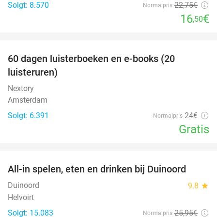
Solgt: 8.570
22
,75
€
Normalpris
16
€
,50
favorite_border
100%
60 dagen luisterboeken en e-books (20
luisteruren)
Nextory
Amsterdam
Solgt: 6.391
24€
Normalpris
Gratis
favorite_border
All-in spelen, eten en drinken bij Duinoord
19%
Duinoord
9.8
star
Helvoirt
Solgt: 15.083
25
,95
€
Normalpris