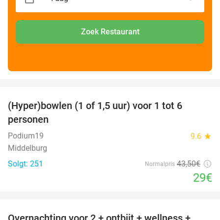
Zoek Restaurant
favorite_border
(Hyper)bowlen (1 of 1,5 uur) voor 1 tot 6
33%
personen
Podium19
9.6
star
Middelburg
Solgt: 251
43
,50
€
Normalpris
29€
favorite_border
Overnachting voor 2 + ontbijt + wellness +