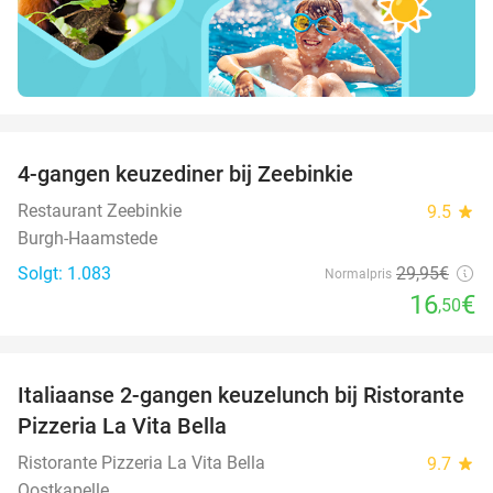
favorite_border
4-gangen keuzediner bij Zeebinkie
45%
Restaurant Zeebinkie
9.5
star
Burgh-Haamstede
Solgt: 1.083
29
,95
€
Normalpris
16
€
,50
favorite_border
Italiaanse 2-gangen keuzelunch bij Ristorante
41%
Pizzeria La Vita Bella
Ristorante Pizzeria La Vita Bella
9.7
star
Oostkapelle