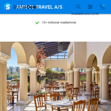
Se flere end 15.000 deals

AMISOL TRAVEL A/S
Tilgængelig 7 dage om ugen
Available until 23:00
10+ millioner medlemmer
9,4
baseret på
205.945 anmeldelser
Se flere end 15.000 deals
Tilgængelig 7 dage om ugen
10+ millioner medlemmer