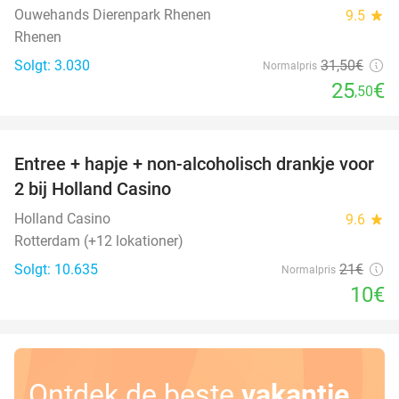
Ouwehands Dierenpark Rhenen
9.5
star
Rhenen
Solgt: 3.030
31
,50
€
Normalpris
25
€
,50
favorite_border
Entree + hapje + non-alcoholisch drankje voor
52%
2 bij Holland Casino
Holland Casino
9.6
star
Rotterdam (+12 lokationer)
Solgt: 10.635
21€
Normalpris
10€
Ontdek de beste
vakantie