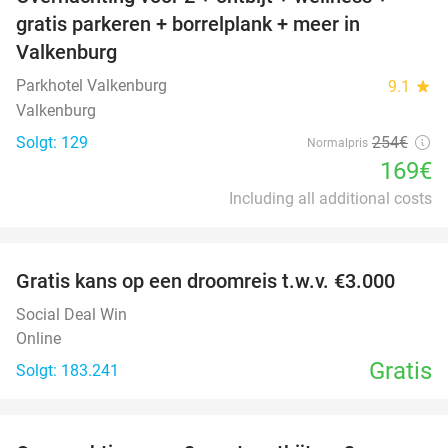
33%
gratis parkeren + borrelplank + meer in
Valkenburg
Parkhotel Valkenburg
9.1
star
Valkenburg
Solgt: 129
254€
Normalpris
169€
Including all additional costs
favorite_border
Gratis kans op een droomreis t.w.v. €3.000
Social Deal Win
Online
Gratis
Solgt: 183.241
favorite_border