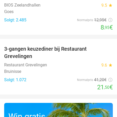
BIOS Zeelandhallen
9.5
star
Goes
Solgt: 2.485
12
,95
€
Normalpris
8
€
,95
favorite_border
3-gangen keuzediner bij Restaurant
48%
Grevelingen
Restaurant Grevelingen
9.6
star
Bruinisse
Solgt: 1.072
41
,20
€
Normalpris
21
€
,50
Win gratis