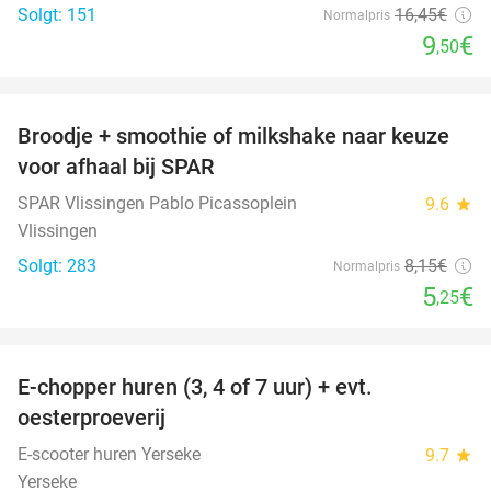
Solgt: 151
16
,45
€
Normalpris
9
€
,50
favorite_border
Broodje + smoothie of milkshake naar keuze
36%
voor afhaal bij SPAR
SPAR Vlissingen Pablo Picassoplein
9.6
star
Vlissingen
Solgt: 283
8
,15
€
Normalpris
5
€
,25
favorite_border
E-chopper huren (3, 4 of 7 uur) + evt.
39%
oesterproeverij
E-scooter huren Yerseke
9.7
star
Yerseke