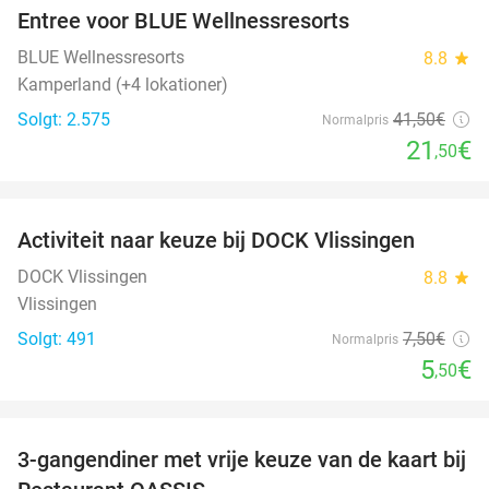
Entree voor BLUE Wellnessresorts
48%
BLUE Wellnessresorts
8.8
star
Kamperland (+4 lokationer)
Solgt: 2.575
41
,50
€
Normalpris
21
€
,50
favorite_border
Activiteit naar keuze bij DOCK Vlissingen
27%
DOCK Vlissingen
8.8
star
Vlissingen
Solgt: 491
7
,50
€
Normalpris
5
€
,50
favorite_border
3-gangendiner met vrije keuze van de kaart bij
43%