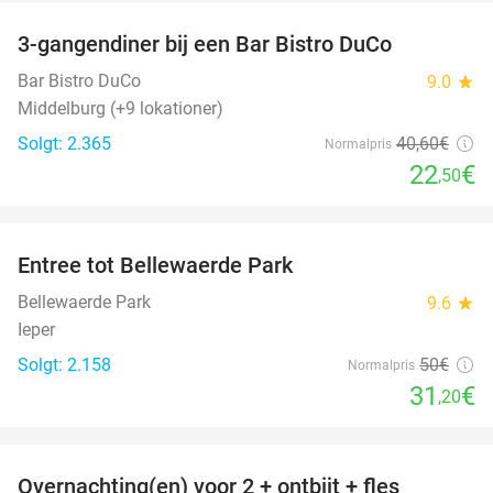
3-gangendiner bij een Bar Bistro DuCo
45%
Bar Bistro DuCo
9.0
star
Middelburg (+9 lokationer)
Solgt: 2.365
40
,60
€
Normalpris
22
€
,50
favorite_border
Entree tot Bellewaerde Park
38%
Bellewaerde Park
9.6
star
Ieper
Solgt: 2.158
50€
Normalpris
31
€
,20
favorite_border
Overnachting(en) voor 2 + ontbijt + fles