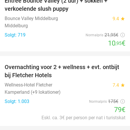
Entree Bounce Valley (2 uur) + sokken +
50%
verkoelende slush puppy
Bounce Valley Middelburg
9.4
star
Middelburg
Solgt: 719
21
,95
€
Normalpris
10
€
,95
favorite_border
Overnachting voor 2 + wellness + evt. ontbijt
55%
bij Fletcher Hotels
Wellness-Hotel Fletcher
7.4
star
Kamperland (+9 lokationer)
Solgt: 1.003
175€
Normalpris
79€
Eskl. ca. 3€ per person per nat i turistskat
favorite_border