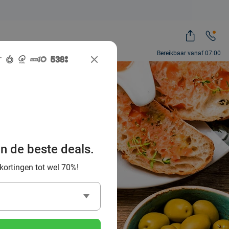
Bereikbaar vanaf 07:00
beste
rhus en
an de beste deals.
 kortingen tot wel 70%!