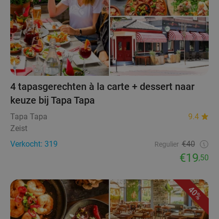
4 tapasgerechten à la carte + dessert naar
keuze bij Tapa Tapa
Tapa Tapa
9.4
Zeist
Verkocht: 319
€40
Regulier
€19
,50
40%