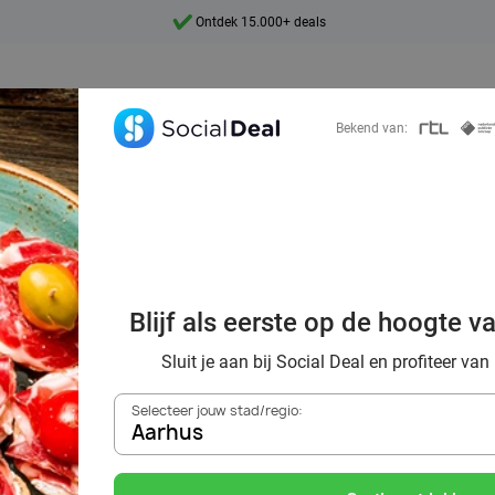
Ontdek 15.000+ deals
7 dagen per week beschikbaar
10+ miljoen leden
Bekend van:
9,4
Ontdek 15.000+ deals
ek voordelig de 
estaurants in Aa
Blijf als eerste op de hoogte v
omgeving
Sluit je aan bij Social Deal en profiteer van
Selecteer jouw stad/regio:
Aarhus
Zoek deals in de buurt van
Aarhus