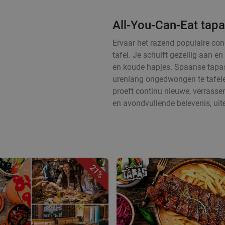
All-You-Can-Eat tapa
Ervaar het razend populaire con
tafel. Je schuift gezellig aan 
en koude hapjes. Spaanse tapas
urenlang ongedwongen te tafelen
proeft continu nieuwe, verrass
en avondvullende belevenis, uit
21%