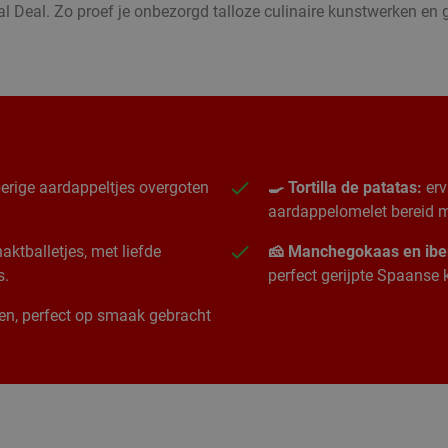
l Deal. Zo proef je onbezorgd talloze culinaire kunstwerken e
erige aardappeltjes overgoten
🍳 Tortilla de patatas:
erv
aardappelomelet bereid me
ktballetjes, met liefde
🧀 Manchegokaas en ibe
s.
perfect gerijpte Spaanse
ngen, perfect op smaak gebracht