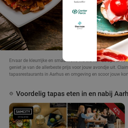
Ervaar de kleurrijke en smaakvolle wereld van de Spaanse k
geniet je van de allerbeste prijs voor jouw avondje uit. Cl
tapasrestaurants in Aarhus en omgeving en scoor jouw kort
Voordelig tapas eten in en nabij Aar
🍲
42%