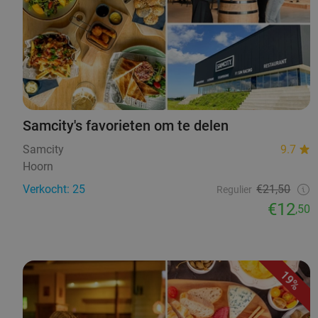
Samcity's favorieten om te delen
Samcity
9.7
Hoorn
Verkocht: 25
€21,50
Regulier
€12
,50
19%