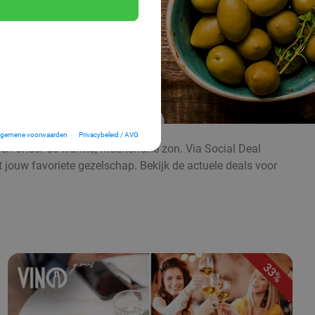
lgemene voorwaarden
Privacybeleid / AVG
even onder de warme, mediterrane zon. Via Social Deal
t jouw favoriete gezelschap. Bekijk de actuele deals voor
33%