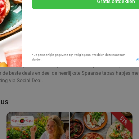
Gratis ontdekken
Bij mij in de buurt
* Je persoonlijke gegevens zijn veilig bij ons. We delen deze nooit met
derden.
A
euken. Je proeft direct de passie in elke hap en waant je voor 
aim de beste deals en deel de heerlijkste Spaanse tapas hapjes me
ing via Social Deal.
hus
51%