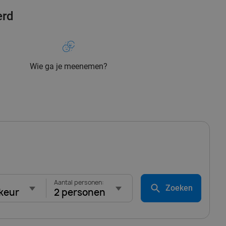
erd
Wie ga je meenemen?
Aantal personen:
Zoeken
keur
2 personen