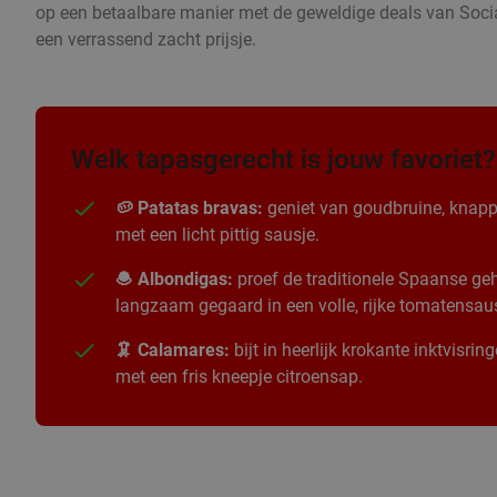
op een betaalbare manier met de geweldige deals van Socia
een verrassend zacht prijsje.
Welk tapasgerecht is jouw favoriet?
🥔 Patatas bravas:
geniet van goudbruine, knapp
met een licht pittig sausje.
🧆 Albondigas:
proef de traditionele Spaanse geha
langzaam gegaard in een volle, rijke tomatensau
🦑 Calamares:
bijt in heerlijk krokante inktvisri
met een fris kneepje citroensap.