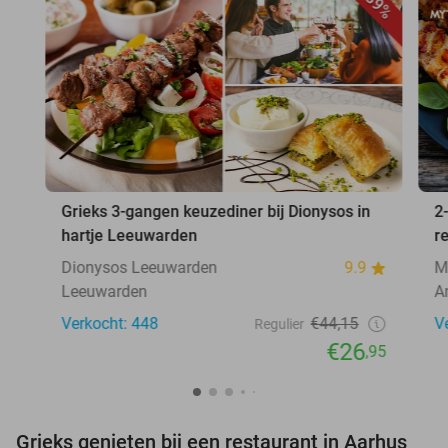
39%
Grieks 3-gangen keuzediner bij Dionysos in
2
hartje Leeuwarden
r
Dionysos Leeuwarden
9.9
M
Leeuwarden
A
Verkocht: 448
€44,15
V
Regulier
€26
,95
Grieks genieten bij een restaurant in Aarhus