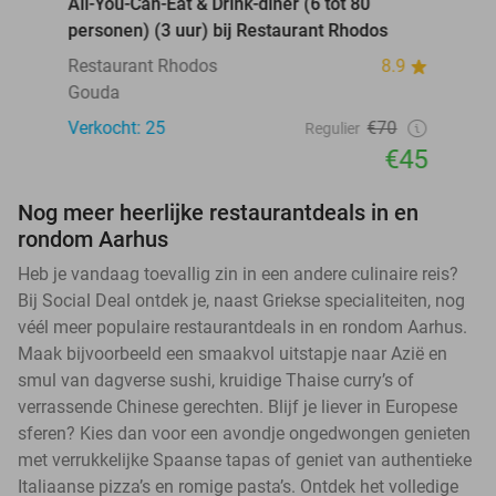
All-You-Can-Eat & Drink-diner (6 tot 80
personen) (3 uur) bij Restaurant Rhodos
Restaurant Rhodos
8.9
Gouda
Verkocht: 25
€70
Regulier
€45
Nog meer heerlijke restaurantdeals in en
rondom Aarhus
Heb je vandaag toevallig zin in een andere culinaire reis?
Bij Social Deal ontdek je, naast Griekse specialiteiten, nog
véél meer populaire restaurantdeals in en rondom Aarhus.
Maak bijvoorbeeld een smaakvol uitstapje naar Azië en
smul van dagverse sushi, kruidige Thaise curry’s of
verrassende Chinese gerechten. Blijf je liever in Europese
sferen? Kies dan voor een avondje ongedwongen genieten
met verrukkelijke Spaanse tapas of geniet van authentieke
Italiaanse pizza’s en romige pasta’s. Ontdek het volledige