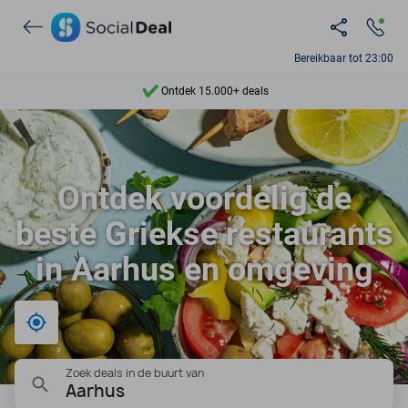
Bereikbaar tot 23:00
Ontdek 15.000+ deals
7 dagen per week beschikbaar
10+ miljoen leden
Ontdek voordelig de
9,4
beste Griekse restaurants
Ontdek 15.000+ deals
in Aarhus en omgeving
Bij mij in de buurt
Zoek deals in de buurt van
Aarhus