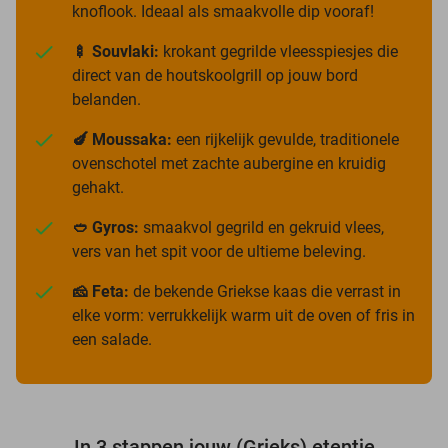
knoflook. Ideaal als smaakvolle dip vooraf!
🍢 Souvlaki:
krokant gegrilde vleesspiesjes die
direct van de houtskoolgrill op jouw bord
belanden.
🍆 Moussaka:
een rijkelijk gevulde, traditionele
ovenschotel met zachte aubergine en kruidig
gehakt.
🥙 Gyros:
smaakvol gegrild en gekruid vlees,
vers van het spit voor de ultieme beleving.
🧀 Feta:
de bekende Griekse kaas die verrast in
elke vorm: verrukkelijk warm uit de oven of fris in
een salade.
In 3 stappen jouw (Grieks) etentje