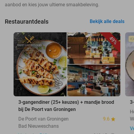
aanbod en kies jouw ultieme smaakbeleving.
Restaurantdeals
Bekijk alle deals
49%
3-gangendiner (25+ keuzes) + mandje brood
3
bij De Poort van Groningen
H
De Poort van Groningen
9.6
W
Bad Nieuweschans
V